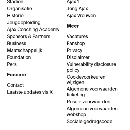
Stadion
Ajax 1
Organisatie
Jong Ajax
Historie
Ajax Vrouwen
Jeugdopleiding
Meer
Ajax Coaching Academy
Sponsors & Partners
Vacatures
Business
Fanshop
Maatschappelijk
Privacy
Foundation
Disclaimer
Pers
Vulnerability disclosure
policy
Fancare
Cookievoorkeuren
wijzigen
Contact
Algemene voorwaarden
Laatste updates via X
ticketing
Resale voorwaarden
Algemene voorwaarden
webshop
Sociale gedragscode