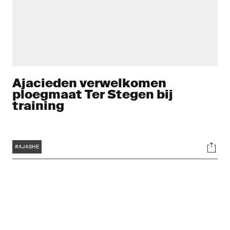
Ajacieden verwelkomen
ploegmaat Ter Stegen bij
training
Tags
Soci
#AJASHE
Duik in de wereld
van Ajax