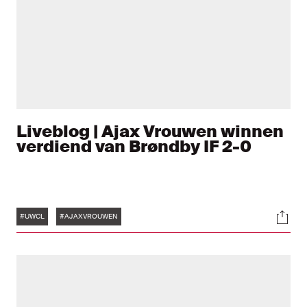
Liveblog | Ajax Vrouwen winnen
verdiend van Brøndby IF 2-0
Tags
Soci
#UWCL
#AJAXVROUWEN