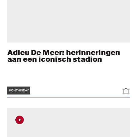
Adieu De Meer: herinneringen
aan een iconisch stadion
Tags
Soci
#ONTHISDAY