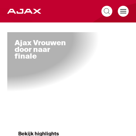
NL
Home
Ajax Vrouwen
door naar
finale
Bekijk highlights