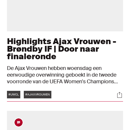
Highlights Ajax Vrouwen -
Brøndby IF | Door naar
finaleronde
De Ajax Vrouwen hebben woensdag een
eenvoudige overwinning geboekt in de tweede
voorronde van de UEFA Women's Champions
League. Tegen Brøndby IF werd het 2-0. Katja
Tags
Soci
Snoeijs en Mirte van Koppen schoten raak. De
#UWCL
#AJAXVROUWEN
ploeg van Anouk Bruil speelt zaterdagavond in
de finale om een plek in de derde voorronde.