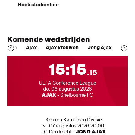
Boek stadiontour
Komende wedstrijden
Alle
Ajax
Ajax Vrouwen
Jong Ajax
Alle wedstrijden
Eerst volgende 
1
5
:
1
5
.
1
5
Competitie
UEFA Conference League
Datum
do. 06 augustus 2026
Teams
AJAX
-
Shelbourne FC
Andere Ajax 1 wedstrijden
Competitie
Keuken Kampioen Divisie
Datum
vr. 07 augustus 2026 20:00
Teams
FC Dordrecht
-
JONG AJAX