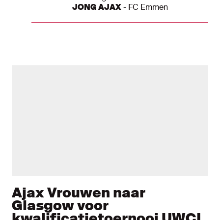
Teams
JONG AJAX
-
FC Emmen
Ajax Vrouwen naar
Glasgow voor
kwalificatietoernooi UWCL