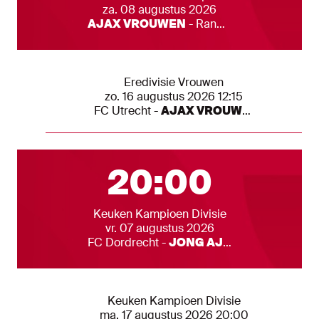
Datum
za. 08 augustus 2026
Teams
AJAX VROUWEN
-
Rangers
Andere Ajax 1 wedstrijden
Competitie
Eredivisie Vrouwen
Datum
zo. 16 augustus 2026 12:15
Teams
FC Utrecht
-
AJAX VROUWEN
Alle wedstrijden
Eerst volgende 
20:00
Competitie
Keuken Kampioen Divisie
Datum
vr. 07 augustus 2026
Teams
FC Dordrecht
-
JONG AJAX
Andere Ajax 1 wedstrijden
Competitie
Keuken Kampioen Divisie
Datum
ma. 17 augustus 2026 20:00