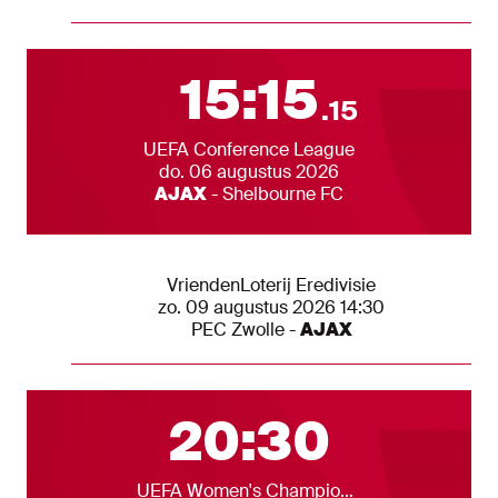
Alle wedstrijden
Eerst volgende 
1
5
:
1
5
.
1
5
Competitie
UEFA Conference League
Datum
do. 06 augustus 2026
Teams
AJAX
-
Shelbourne FC
Andere Ajax 1 wedstrijden
Competitie
VriendenLoterij Eredivisie
Datum
zo. 09 augustus 2026 14:30
Teams
PEC Zwolle
-
AJAX
Alle wedstrijden
Eerst volgende 
20:30
Competitie
UEFA Women's Champions League