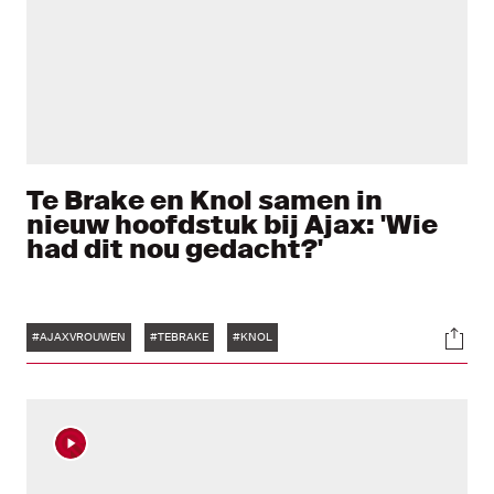
Te Brake en Knol samen in
nieuw hoofdstuk bij Ajax: 'Wie
had dit nou gedacht?'
Tags
Soci
#AJAXVROUWEN
#TEBRAKE
#KNOL