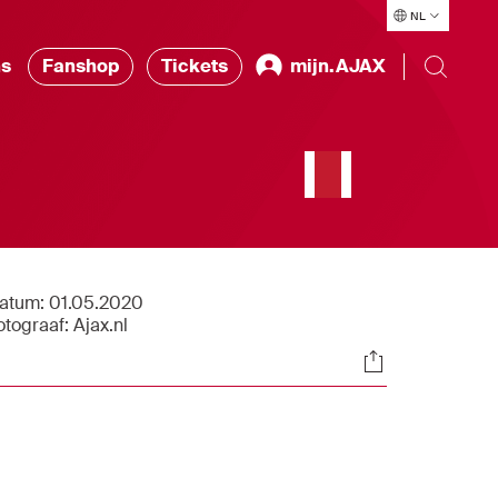
NL
ns
Fanshop
Tickets
mijn.AJAX
atum:
01.05.2020
otograaf:
Ajax.nl
Socials