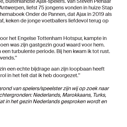
e, buitenlandse Ajax-spelers. Van Steven Pienaar
 Antwerpen, liefst 75 jongens vonden in huize Stap
themaboek Onder de Pannen, dat Ajax in 2019 als
, keken de jonge voetballers liefdevol terug op
voor het Engelse Tottenham Hotspur, kampte in
t toen was zijn gastgezin goud waard voor hem.
n een turbulente periode. Bij hen kwam ik tot rust.
vends.’’
ezin een echte bijdrage aan zijn loopbaan heeft
l in het feit dat ik heb doorgezet.’’
grond van spelers/speelster zijn wij op zoek naar
achtergronden: Nederlands, Marokkaans, Turks,
dat in het gezin Nederlands gesproken wordt en