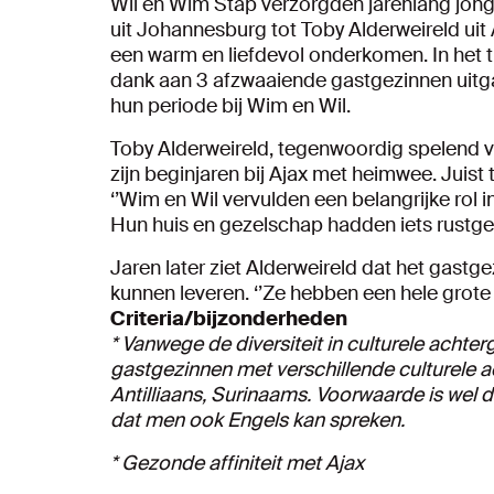
Wil en Wim Stap verzorgden jarenlang jong
uit Johannesburg tot Toby Alderweireld uit
een warm en liefdevol onderkomen. In het 
dank aan 3 afzwaaiende gastgezinnen uitgaf
hun periode bij Wim en Wil.
Toby Alderweireld, tegenwoordig spelend 
zijn beginjaren bij Ajax met heimwee. Juis
‘’Wim en Wil vervulden een belangrijke rol i
Hun huis en gezelschap hadden iets rustge
Jaren later ziet Alderweireld dat het gastg
kunnen leveren. ‘’Ze hebben een hele grote ro
Criteria/bijzonderheden
* Vanwege de diversiteit in culturele achter
gastgezinnen met verschillende culturele 
Antilliaans, Surinaams. Voorwaarde is wel 
dat men ook Engels kan spreken.
* Gezonde affiniteit met Ajax