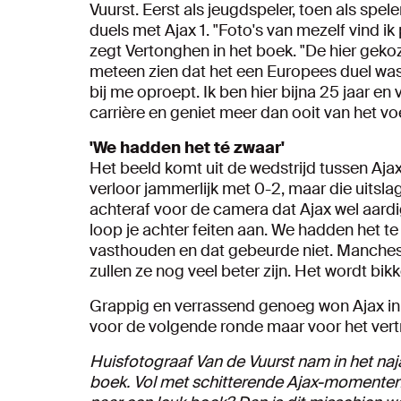
Vuurst. Eerst als jeugdspeler, toen als spe
duels met Ajax 1. "Foto's van mezelf vind ik
zegt Vertonghen in het boek. "De hier gekoz
meteen zien dat het een Europees duel was. 
bij me oproept. Ik ben hier bijna 25 jaar en
carrière en geniet meer dan ooit van het vo
'We hadden het té zwaar'
Het beeld komt uit de wedstrijd tussen Aja
verloor jammerlijk met 0-2, maar die uitsla
achteraf voor de camera dat Ajax wel aardi
loop je achter feiten aan. We hadden het t
vasthouden en dat gebeurde niet. Manchest
zullen ze nog veel beter zijn. Het wordt bi
Grappig en verrassend genoeg won Ajax in
voor de volgende ronde maar voor het vert
Huisfotograaf Van de Vuurst nam in het naj
boek. Vol met schitterende Ajax-momenten. B