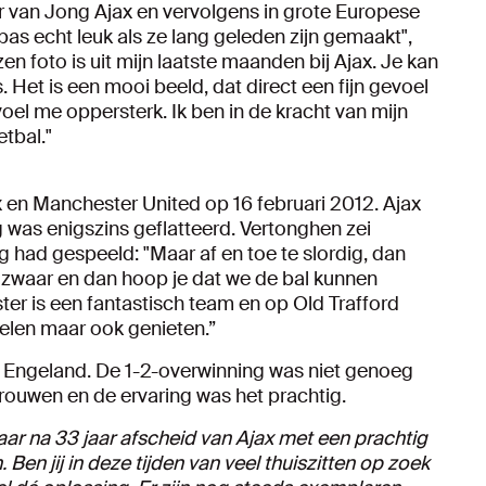
ler van Jong Ajax en vervolgens in grote Europese
 pas echt leuk als ze lang geleden zijn gemaakt",
en foto is uit mijn laatste maanden bij Ajax. Je kan
Het is een mooi beeld, dat direct een fijn gevoel
 voel me oppersterk. Ik ben in de kracht van mijn
etbal."
x en Manchester United op 16 februari 2012. Ajax
g was enigszins geflatteerd. Vertonghen zei
g had gespeeld: "Maar af en toe te slordig, dan
e zwaar en dan hoop je dat we de bal kunnen
er is een fantastisch team en op Old Trafford
kkelen maar ook genieten.”
 Engeland. De 1-2-overwinning was niet genoeg
rouwen en de ervaring was het prachtig.
aar na 33 jaar afscheid van Ajax met een prachtig
en jij in deze tijden van veel thuiszitten op zoek