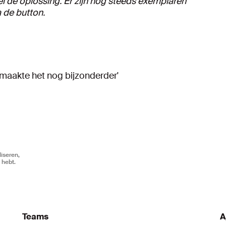
el dé oplossing. Er zijn nog steeds exemplaren
a de button.
, maakte het nog bijzonderder'
iseren,
 hebt.
Teams
A