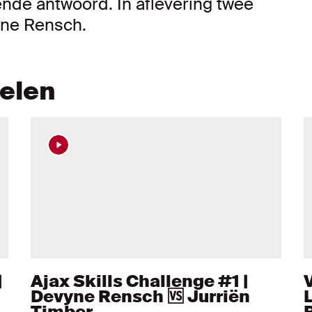
ende antwoord. In aflevering twee
yne Rensch.
kelen
|
Ajax Skills Challenge #1 |
V
Devyne Rensch 🆚 Jurriën
Timber