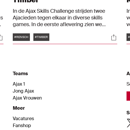
In de Ajax Skills Challenge strijden twee
I
ls
Ajacieden tegen elkaar in diverse skills
v
games. In de eerste aflevering zien we
v
Devyne Rensch en Jurriën Timber.
v
Tags
ocials
Social
#RENSCH
#TIMBER
#
Teams
A
Ajax 1
S
Jong Ajax
Ajax Vrouwen
Meer
S
Vacatures
Fanshop