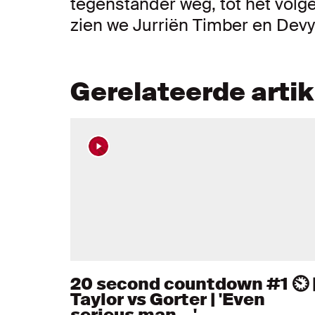
tegenstander weg, tot het volg
zien we Jurriën Timber en Dev
Gerelateerde arti
20 second countdown #1 ⏲️ 
Taylor vs Gorter | 'Even
serieus man...'