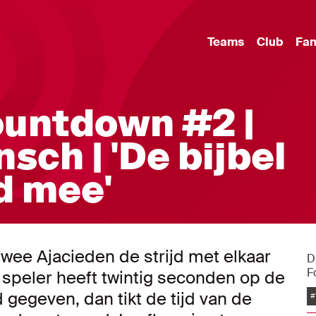
Teams
Club
Fa
ountdown #2 |
sch | 'De bijbel
d mee'
wee Ajacieden de strijd met elkaar
D
F
e speler heeft twintig seconden op de
 gegeven, dan tikt de tijd van de
#