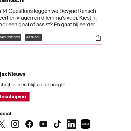
n 14 Questions leggen we Devyne Rensch
eertien vragen en dilemma's voor. Kiest hij
oor een goal of assist? En gaat hij eerder
oor TikTok of Instagram?
Tags
s
Socials
14QUESTIONS
#RENSCH
jax Nieuws
chrijf je in en blijf op de hoogte.
Inschrijven
ocial