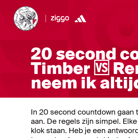
20 second c
Timber 🆚 Ren
neem ik altij
In 20 second countdown gaan t
aan. De regels zijn simpel. Elk
klok staan. Heb je een antwoord