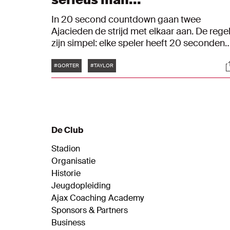
In 20 second countdown gaan twee
Ajacieden de strijd met elkaar aan. De rege
zijn simpel: elke speler heeft 20 seconden
op de klok staan. Heb je een antwoord
Tags
S
gegeven, dan tikt de tijd van de
#GORTER
#TAYLOR
tegenstander weg, tot het volgende
antwoord. In deze aflevering nemen
Kenneth Taylor en Jay Gorter het tegen
elkaar op.
De Club
Stadion
Organisatie
Historie
Jeugdopleiding
Ajax Coaching Academy
Sponsors & Partners
Business