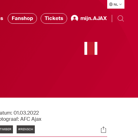
NL
ns
Fanshop
Tickets
mijn.AJAX
atum:
01.03.2022
otograaf:
AFC Ajax
Tags
Socials
TIMBER
#RENSCH