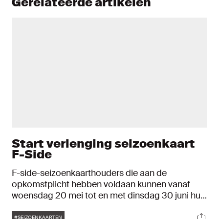
Gerelateerde artikelen
Start verlenging seizoenkaart
F-Side
F-side-seizoenkaarthouders die aan de
opkomstplicht hebben voldaan kunnen vanaf
woensdag 20 mei tot en met dinsdag 30 juni hun
seizoenkaart verlengen. Dat doe je door in te
Tags
Soci
loggen in de Ticketshop.
#SEIZOENKAARTEN