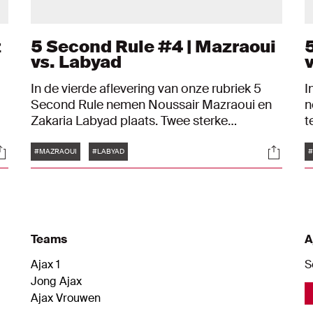
z
5 Second Rule #4 | Mazraoui
vs. Labyad
v
In de vierde aflevering van onze rubriek 5
I
Second Rule nemen Noussair Mazraoui en
n
Zakaria Labyad plaats. Twee sterke
t
n
deelnemers. Pakt één van hen de
Tags
ocials
Social
koppositie?
#MAZRAOUI
#LABYAD
#
Teams
A
Ajax 1
S
Jong Ajax
Ajax Vrouwen