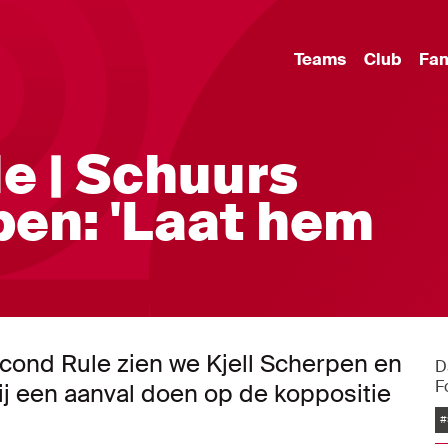
Teams
Club
Fa
e | Schuurs
en: 'Laat hem
econd Rule zien we Kjell Scherpen en
D
F
ij een aanval doen op de koppositie
#