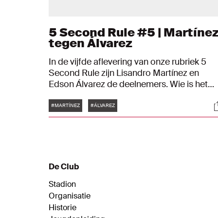
5 Second Rule #5 | Martíne
tegen Álvarez
In de vijfde aflevering van onze rubriek 5
Second Rule zijn Lisandro Martínez en
Edson Álvarez de deelnemers. Wie is het
scherpst en het snelst? En pakt één van he
Tags
S
de koppositie?
#MARTÍNEZ
#ÁLVAREZ
De Club
Stadion
Organisatie
Historie