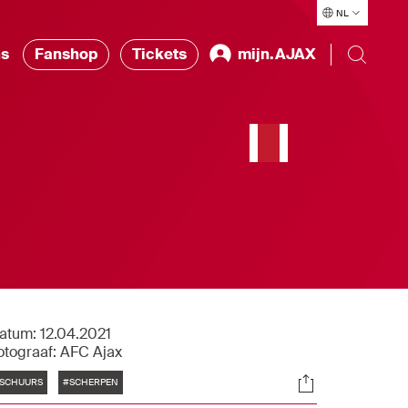
NL
ns
Fanshop
Tickets
mijn.AJAX
atum:
12.04.2021
otograaf:
AFC Ajax
Tags
Socials
SCHUURS
#SCHERPEN