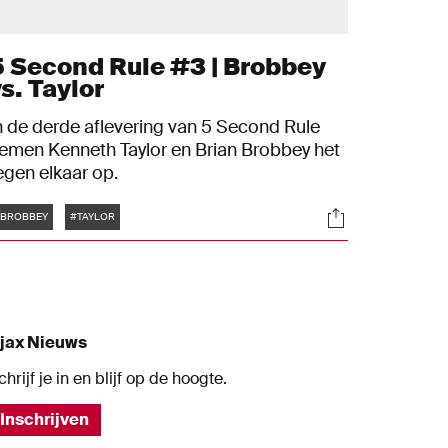
5 Second Rule #3 | Brobbey
s. Taylor
n de derde aflevering van 5 Second Rule
emen Kenneth Taylor en Brian Brobbey het
egen elkaar op.
Tags
s
Socials
BROBBEY
#TAYLOR
jax Nieuws
chrijf je in en blijf op de hoogte.
Inschrijven