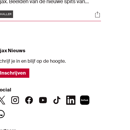
jax. Beelden van de nieuwe spits van
chter de schermen zie je in de
Tags
s
Socials
ovenstaande clip.
HALLER
jax Nieuws
chrijf je in en blijf op de hoogte.
Inschrijven
ocial