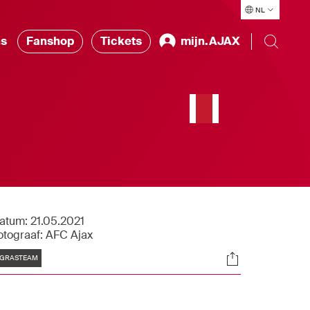
NL
ns
Fanshop
Tickets
mijn.AJAX
atum:
21.05.2021
otograaf:
AFC Ajax
Tags
Socials
GRASTEAM