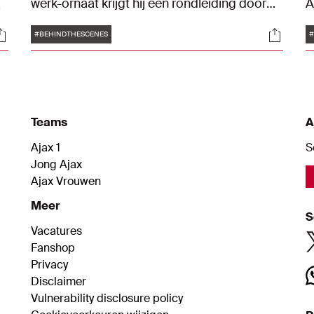
werk-ornaat krijgt hij een rondleiding door
A
m
de ruimtes waar alle materialen voor de
a
Tags
ocials
Social
spelers met zorg worden geprepareerd.
b
#BEHINDTHESCENES
#
Teams
A
Ajax 1
S
Jong Ajax
Ajax Vrouwen
Meer
S
Vacatures
Fanshop
Privacy
Disclaimer
Vulnerability disclosure policy