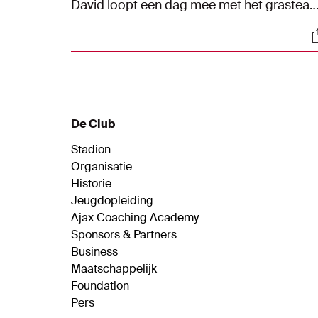
David loopt een dag mee met het grastea
om te helpen bij het sneeuwvrij maken van
S
de velden.
De Club
Stadion
Organisatie
Historie
Jeugdopleiding
Ajax Coaching Academy
Sponsors & Partners
Business
Maatschappelijk
Foundation
Pers