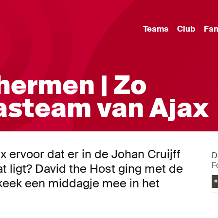
Teams
Club
Fa
hermen | Zo
asteam van Ajax
 ervoor dat er in de Johan Cruijff
D
F
t ligt? David the Host ging met de
 keek een middagje mee in het
#