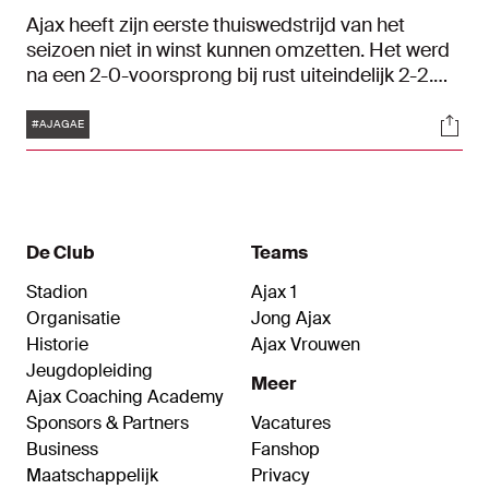
Ajax heeft zijn eerste thuiswedstrijd van het
seizoen niet in winst kunnen omzetten. Het werd
na een 2-0-voorsprong bij rust uiteindelijk 2-2.
Hoe de wedstrijd verliep, kun je teruglezen in ons
Tags
Soci
liveblog.
#AJAGAE
De Club
Teams
Stadion
Ajax 1
Organisatie
Jong Ajax
Historie
Ajax Vrouwen
Jeugdopleiding
Meer
Ajax Coaching Academy
Sponsors & Partners
Vacatures
Business
Fanshop
Maatschappelijk
Privacy