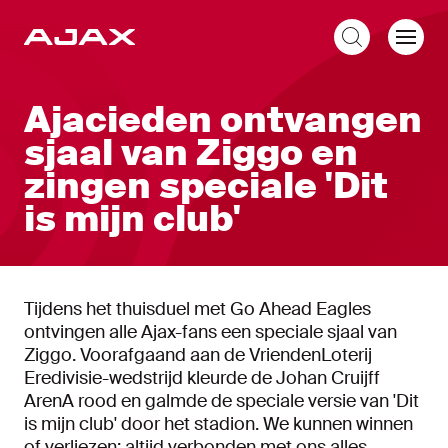
NL
Ajacieden ontvangen
sjaal van Ziggo en
zingen speciale 'Dit
is mijn club'
Tijdens het thuisduel met Go Ahead Eagles
ontvingen alle Ajax-fans een speciale sjaal van
Ziggo. Voorafgaand aan de VriendenLoterij
Eredivisie-wedstrijd kleurde de Johan Cruijff
ArenA rood en galmde de speciale versie van 'Dit
is mijn club' door het stadion. We kunnen winnen
of verliezen: altijd verbonden met ons alles.