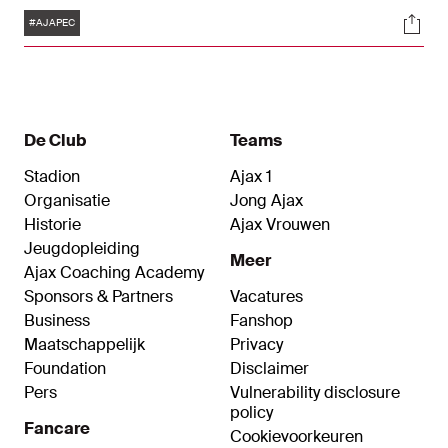
het duel.
Tags
Soci
#AJAPEC
De Club
Teams
Stadion
Ajax 1
Organisatie
Jong Ajax
Historie
Ajax Vrouwen
Jeugdopleiding
Meer
Ajax Coaching Academy
Sponsors & Partners
Vacatures
Business
Fanshop
Maatschappelijk
Privacy
Foundation
Disclaimer
Pers
Vulnerability disclosure
policy
Fancare
Cookievoorkeuren