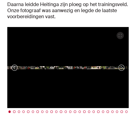
Daarna leidde Heitinga zijn ploeg op het trainingsveld.
Onze fotograaf was aanwezig en legde de laatste
voorbereidingen vast.