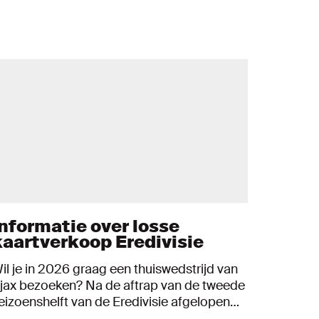
Informatie over losse
kaartverkoop Eredivisie
il je in 2026 graag een thuiswedstrijd van
jax bezoeken? Na de aftrap van de tweede
eizoenshelft van de Eredivisie afgelopen
eekend, gaat op dinsdag 13 januari de