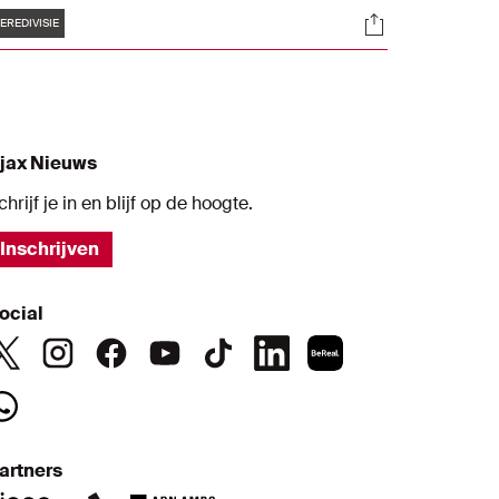
Tags
s
Socials
aartverkoop voor de laatste
EREDIVISIE
huiswedstrijden van dit seizoen van start.
jax Nieuws
chrijf je in en blijf op de hoogte.
Inschrijven
ocial
artners