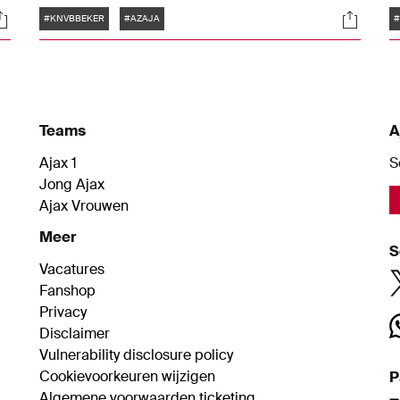
Tags
ocials
Social
k
#KNVBBEKER
#AZAJA
#
t
Teams
A
Ajax 1
S
Jong Ajax
Ajax Vrouwen
Meer
S
Vacatures
Fanshop
Privacy
Disclaimer
Vulnerability disclosure policy
Cookievoorkeuren wijzigen
P
Algemene voorwaarden ticketing