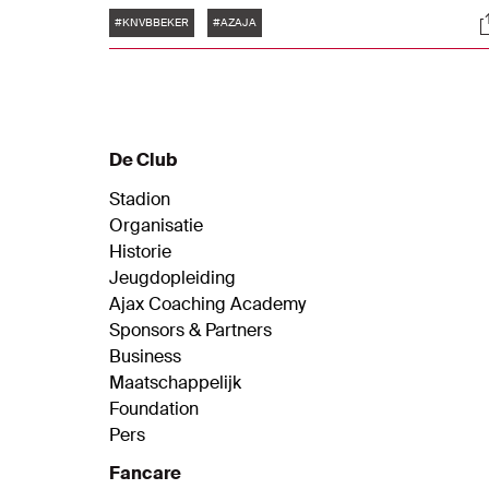
Tags
S
#KNVBBEKER
#AZAJA
De Club
Stadion
Organisatie
Historie
Jeugdopleiding
Ajax Coaching Academy
Sponsors & Partners
Business
Maatschappelijk
Foundation
Pers
Fancare