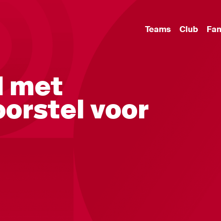
Teams
Club
Fa
d met
orstel voor