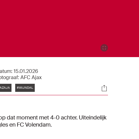
atum:
15.01.2026
otograaf:
AFC Ajax
Tags
Socials
AZAJA
#WIJNDAL
op dat moment met 4-0 achter. Uiteindelijk
gles en FC Volendam.