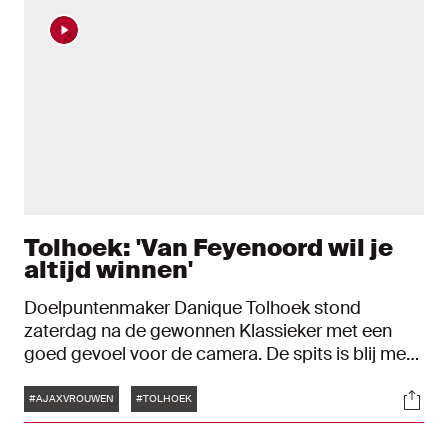
Tolhoek: 'Van Feyenoord wil je
altijd winnen'
Doelpuntenmaker Danique Tolhoek stond
zaterdag na de gewonnen Klassieker met een
goed gevoel voor de camera. De spits is blij met
de zege en blij met haar eigen ontwikkeling. "Er
Tags
Soci
zijn ontwikkelpunten want alleen scoren vind ik
#AJAXVROUWEN
#TOLHOEK
niet genoeg."