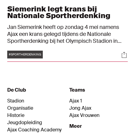
Siemerink legt krans bij
Nationale Sportherdenking
Jan Siemerink heeft op zondag 4 mei namens
Ajax een krans gelegd tijdens de Nationale
Sportherdenking bij het Olympisch Stadion in
Amsterdam. Tijdens deze herdenking werd
Tags
Soci
stilgestaan bij de rol van sport in oorlogstijd.
#SPORTHERDENKING
De Club
Teams
Stadion
Ajax 1
Organisatie
Jong Ajax
Historie
Ajax Vrouwen
Jeugdopleiding
Meer
Ajax Coaching Academy