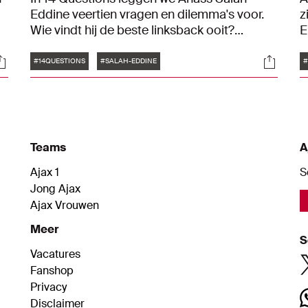
Eddine veertien vragen en dilemma's voor.
z
Wie vindt hij de beste linksback ooit?
E
Voetballen in de regen of in de sneeuw? En
2
Tags
ocials
Social
speelt hij liever FIFA Ultimate Team of
m
#14QUESTIONS
#SALAH-EDDINE
#
d
Career Mode?
e
Teams
A
Ajax 1
S
Jong Ajax
Ajax Vrouwen
Meer
S
Vacatures
Fanshop
Privacy
Disclaimer