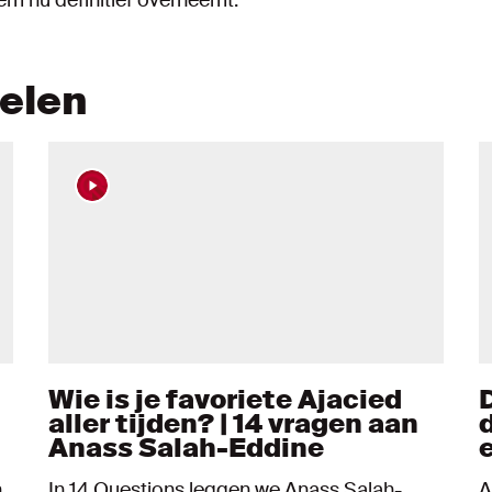
kelen
Wie is je favoriete Ajacied
aller tijden? | 14 vragen aan
d
Anass Salah-Eddine
n
In 14 Questions leggen we Anass Salah-
A