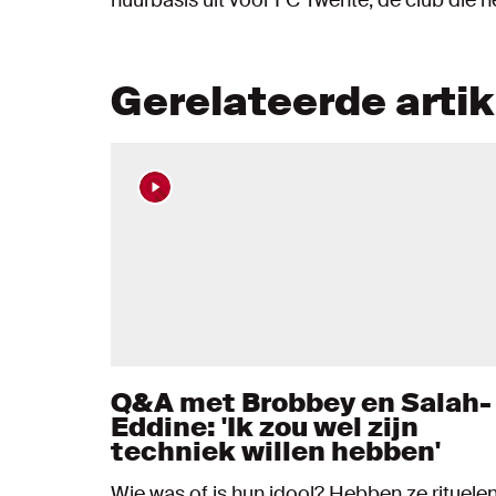
Gerelateerde arti
Q&A met Brobbey en Salah-
Eddine: 'Ik zou wel zijn
techniek willen hebben'
Wie was of is hun idool? Hebben ze rituele