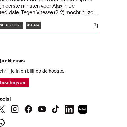
ijn eerste minuten voor Ajax in de
redivisie. Tegen Vitesse (2-2) mocht hij zo'n
5 minuten voor tijd invallen. "Vanaf het
Tags
s
Socials
oment dat ik het veld opstapte tot het
SALAH-EDDINE
#VITAJA
indsignaal heb ik genoten."
jax Nieuws
chrijf je in en blijf op de hoogte.
Inschrijven
ocial