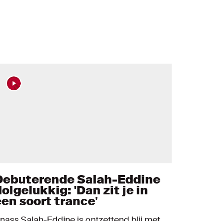
Debuterende Salah-Eddine
olgelukkig: 'Dan zit je in
een soort trance'
nass Salah-Eddine is ontzettend blij met