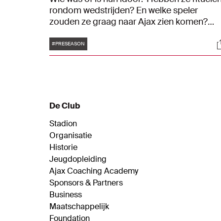
rondom wedstrijden? En welke speler
zouden ze graag naar Ajax zien komen?
Brian Brobbey en Anass Salah-Eddine
Tags
S
kregen deze week op het trainingskamp in
#PRESEASON
Duitsland een reeks vragen voorgeschotel
van onze presentator Aviv. Een mooie kans
om deze Ajacieden nog beter te leren
kennen.
De Club
Stadion
Organisatie
Historie
Jeugdopleiding
Ajax Coaching Academy
Sponsors & Partners
Business
Maatschappelijk
Foundation