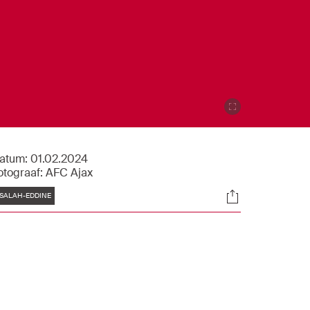
atum:
01.02.2024
otograaf:
AFC Ajax
Tags
Socials
SALAH-EDDINE