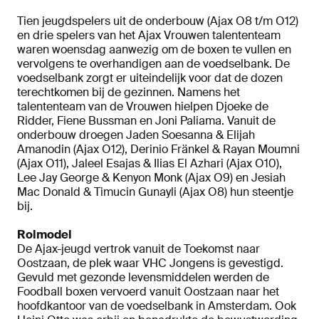
Tien jeugdspelers uit de onderbouw (Ajax O8 t/m O12)
en drie spelers van het Ajax Vrouwen talententeam
waren woensdag aanwezig om de boxen te vullen en
vervolgens te overhandigen aan de voedselbank. De
voedselbank zorgt er uiteindelijk voor dat de dozen
terechtkomen bij de gezinnen. Namens het
talententeam van de Vrouwen hielpen Djoeke de
Ridder, Fiene Bussman en Joni Paliama. Vanuit de
onderbouw droegen Jaden Soesanna & Elijah
Amanodin (Ajax O12), Derinio Fränkel & Rayan Moumni
(Ajax O11), Jaleel Esajas & Ilias El Azhari (Ajax O10),
Lee Jay George & Kenyon Monk (Ajax O9) en Jesiah
Mac Donald & Timucin Gunayli (Ajax O8) hun steentje
bij.
Rolmodel
De Ajax-jeugd vertrok vanuit de Toekomst naar
Oostzaan, de plek waar VHC Jongens is gevestigd.
Gevuld met gezonde levensmiddelen werden de
Foodball boxen vervoerd vanuit Oostzaan naar het
hoofdkantoor van de voedselbank in Amsterdam. Ook