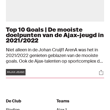
Top 10 Goals | De mooiste
doelpunten van de Ajax-jeugd in
2021/2022
Niet alleen in de Johan Cruijff ArenA was het in
2021/2022 genieten geblazen van de mooiste
goals. Ook de Ajax-talenten op sportcomplex de
Toekomst trakteerden de toeschouwers op
Tags
Soci
talloze fraaie doelpunten. We hebben de tien
#AJAX JEUGD
allermooiste goals van de Ajax-jeugd op een rijtje
gezet.
De Club
Teams
Stadion
Ajax 1