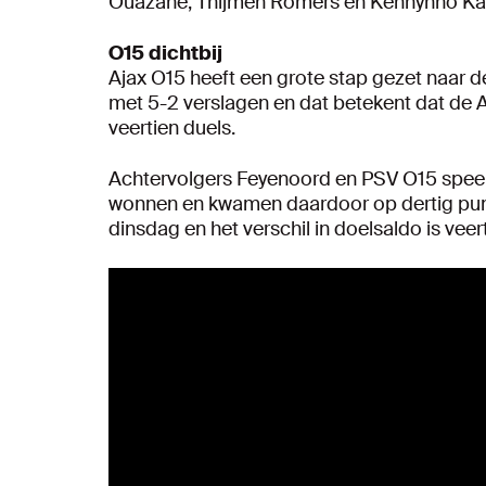
Ouazane, Thijmen Romers en Kennynho Kas
O15 dichtbij
Ajax O15 heeft een grote stap gezet naar d
met 5-2 verslagen en dat betekent dat d
veertien duels.
Achtervolgers Feyenoord en PSV O15 speel
wonnen en kwamen daardoor op dertig punte
dinsdag en het verschil in doelsaldo is ve