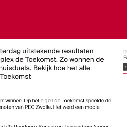
erdag uitstekende resultaten
D
F
mplex de Toekomst. Zo wonnen de
huisduels. Bekijk hoe het alle
#
e Toekomst
n: winnen. Op het eigen de Toekomst speelde de
genoten van PEC Zwolle. Het werd een mooie
aart (2), Bendeguz Kovacs en Jahyendrow Amour