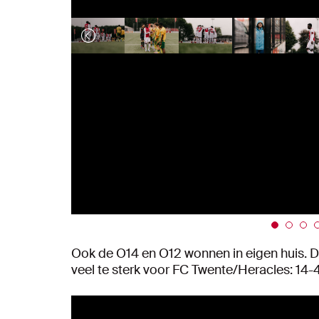
Ook de O14 en O12 wonnen in eigen huis. D
veel te sterk voor FC Twente/Heracles: 14-4