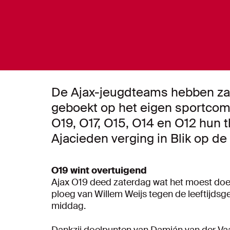
De Ajax-jeugdteams hebben zat
geboekt op het eigen sportco
O19, O17, O15, O14 en O12 hun t
Ajacieden verging in Blik op d
O19 wint overtuigend
Ajax O19 deed zaterdag wat het moest doe
ploeg van Willem Weijs tegen de leeftijds
middag.
Dankzij doelpunten van Damián van der V