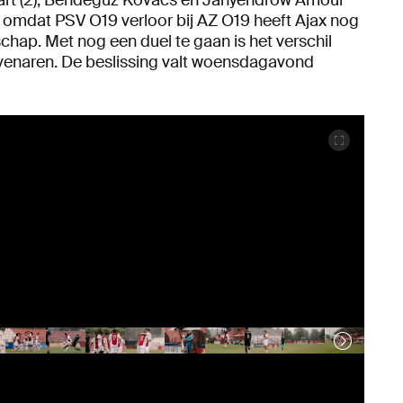
omdat PSV O19 verloor bij AZ O19 heeft Ajax nog
hap. Met nog een duel te gaan is het verschil
ovenaren. De beslissing valt woensdagavond