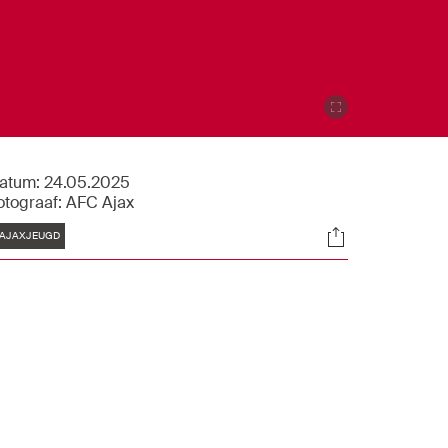
atum:
24.05.2025
otograaf:
AFC Ajax
Tags
Socials
AJAXJEUGD