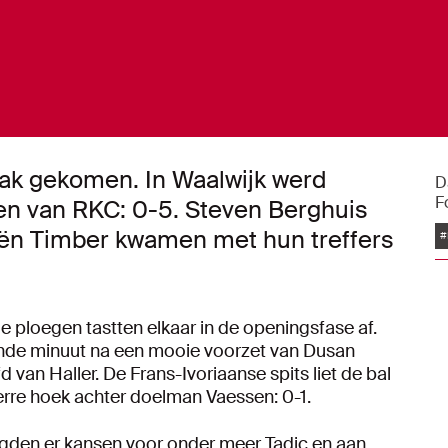
reak gekomen. In Waalwijk werd
D
F
en van RKC: 0-5. Steven Berghuis
rriën Timber kwamen met hun treffers
#
e ploegen tastten elkaar in de openingsfase af.
iende minuut na een mooie voorzet van Dusan
d van Haller. De Frans-Ivoriaanse spits liet de bal
verre hoek achter doelman Vaessen: 0-1.
olgden er kansen voor onder meer Tadic en aan