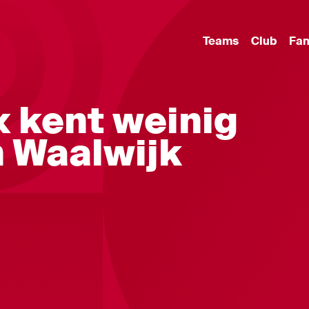
Teams
Club
Fa
x kent weinig
n Waalwijk