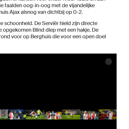
e faalden oog-in-oog met de vijandelijke
huis Ajax alsnog van dichtbij op 0-2.
e schoonheid. De Serviër hield zijn directe
ee opgekomen Blind diep met een hakje. De
 grond voor op Berghuis die voor een open doel