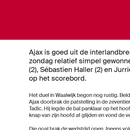
Ajax is goed uit de interlandb
zondag relatief simpel gewonn
(2), Sébastien Haller (2) en Ju
op het scorebord.
Het duel in Waalwijk begon nog rustig. Beid
Ajax doorbrak de patstelling in de zevent
Tadic. Hij legde de bal panklaar op het hoof
knap van zijn hoofd af glijden en vond de 
Die goal brak de wedstrijd open. Ineens v