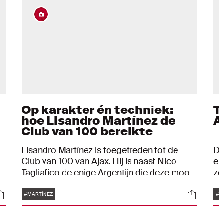
Op karakter én techniek:
hoe Lisandro Martínez de
Club van 100 bereikte
Lisandro Martínez is toegetreden tot de
D
Club van 100 van Ajax. Hij is naast Nico
e
Tagliafico de enige Argentijn die deze mooie
z
mijlpaal heeft bereikt.
t
Tags
ocials
Social
i
#MARTÍNEZ
#
e
v