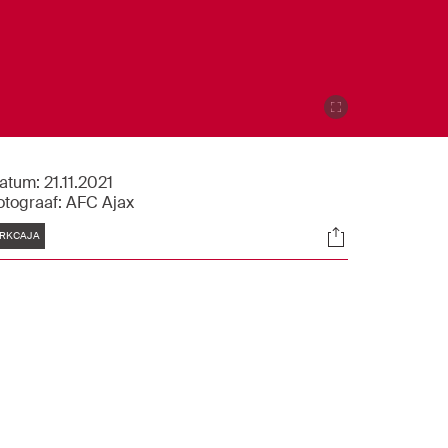
atum:
21.11.2021
otograaf:
AFC Ajax
Tags
Socials
RKCAJA