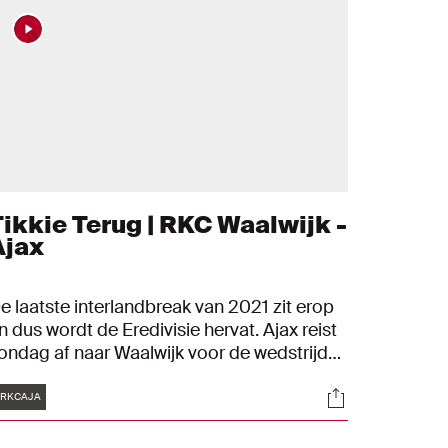
Tikkie Terug | RKC Waalwijk -
Ajax
e laatste interlandbreak van 2021 zit erop
n dus wordt de Eredivisie hervat. Ajax reist
ondag af naar Waalwijk voor de wedstrijd
egen RKC. We gaan weer een Tikkie Terug
Tags
s
Socials
n de tijd, op zoek naar relevante statistieken
RKCAJA
n bijzondere gebeurtenissen uit het
erleden.