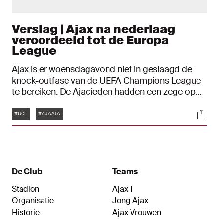
Verslag | Ajax na nederlaag
veroordeeld tot de Europa
League
Ajax is er woensdagavond niet in geslaagd de
knock-outfase van de UEFA Champions League
te bereiken. De Ajacieden hadden een zege op
concurrent Atalanta nodig, maar gingen met 0-1
Tags
Soci
onderuit. Ajax is daardoor achter Liverpool en
#UCL
#AJAATA
Atalanta als derde in poule D geëindigd en moet
zich opmaken voor een vervolg in de UEFA
Europa League.
De Club
Teams
Stadion
Ajax 1
Organisatie
Jong Ajax
Historie
Ajax Vrouwen