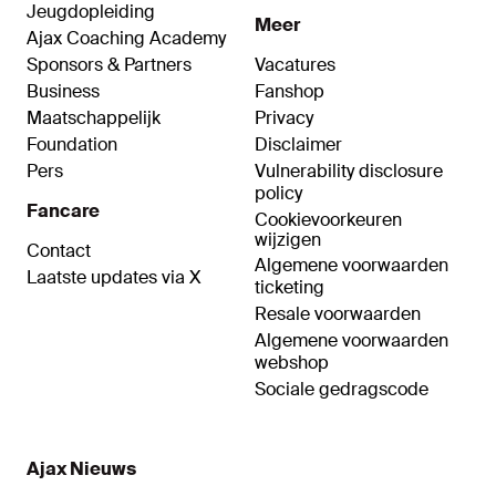
Jeugdopleiding
Meer
Ajax Coaching Academy
Sponsors & Partners
Vacatures
Business
Fanshop
Maatschappelijk
Privacy
Foundation
Disclaimer
Pers
Vulnerability disclosure
policy
Fancare
Cookievoorkeuren
wijzigen
Contact
Algemene voorwaarden
Laatste updates via X
ticketing
Resale voorwaarden
Algemene voorwaarden
webshop
Sociale gedragscode
Ajax Nieuws