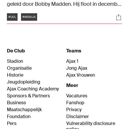
geleid door Bobby Madden. Hij floot in december
2016 al eens eerder een wedstrijd van Ajax, het
Tags
Soci
UEFA Europa League-duel bij Standard Luik (1-1).
#UCL
#MIDAJA
De Club
Teams
Stadion
Ajax 1
Organisatie
Jong Ajax
Historie
Ajax Vrouwen
Jeugdopleiding
Meer
Ajax Coaching Academy
Sponsors & Partners
Vacatures
Business
Fanshop
Maatschappelijk
Privacy
Foundation
Disclaimer
Pers
Vulnerability disclosure