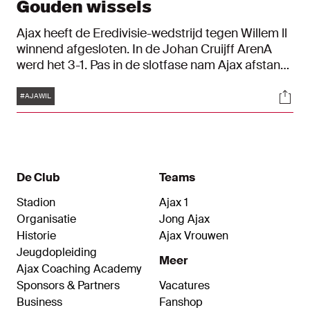
Gouden wissels
Ajax heeft de Eredivisie-wedstrijd tegen Willem ll
winnend afgesloten. In de Johan Cruijff ArenA
werd het 3-1. Pas in de slotfase nam Ajax afstand
van de bezoekers. Na 82 minuten voetbal stond
Tags
Soci
het nog 1-1, waarna invallers Brian Brobbey en
#AJAWIL
Dusan Tadic alsnog het verschil maakten.
De Club
Teams
Stadion
Ajax 1
Organisatie
Jong Ajax
Historie
Ajax Vrouwen
Jeugdopleiding
Meer
Ajax Coaching Academy
Sponsors & Partners
Vacatures
Business
Fanshop