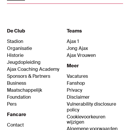
Ajax-talenten naar de derde plek in de
competitie. Bekijk hier de highlights van dit
topduel.
De Club
Teams
Stadion
Ajax 1
Organisatie
Jong Ajax
Historie
Ajax Vrouwen
Jeugdopleiding
Meer
Ajax Coaching Academy
Sponsors & Partners
Vacatures
Business
Fanshop
Maatschappelijk
Privacy
Foundation
Disclaimer
Pers
Vulnerability disclosure
policy
Fancare
Cookievoorkeuren
wijzigen
Contact
Algemene voorwaarden