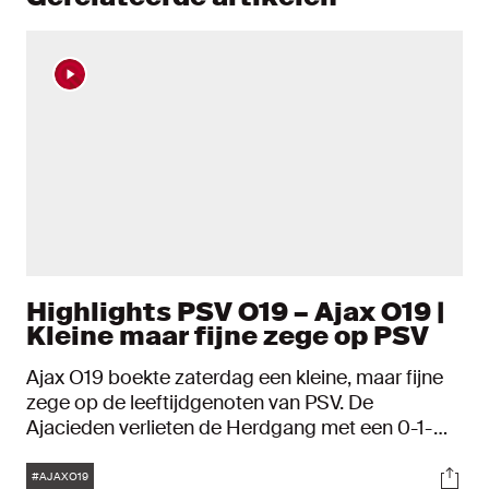
Highlights PSV O19 – Ajax O19 |
Kleine maar fijne zege op PSV
Ajax O19 boekte zaterdag een kleine, maar fijne
zege op de leeftijdgenoten van PSV. De
Ajacieden verlieten de Herdgang met een 0-1-
overwinning. Pharell Nash was de matchwinner in
Tags
Soci
Eindhoven. Met de zege op zak klommen de
#AJAXO19