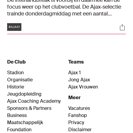
De interlandbreak is voorbij en daarmee kan de
focus weer op het clubvoetbal. De Ajax-selectie
trainde donderdagmiddag met een aantal
teruggekeerde internationals in de Johan Cruijff
Tags
Soci
ArenA.
#AJAX1
De Club
Teams
Stadion
Ajax 1
Organisatie
Jong Ajax
Historie
Ajax Vrouwen
Jeugdopleiding
Meer
Ajax Coaching Academy
Sponsors & Partners
Vacatures
Business
Fanshop
Maatschappelijk
Privacy
Foundation
Disclaimer