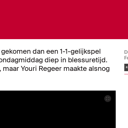
er gekomen dan een 1-1-gelijkspel
D
F
zondagmiddag diep in blessuretijd.
r, maar Youri Regeer maakte alsnog
#