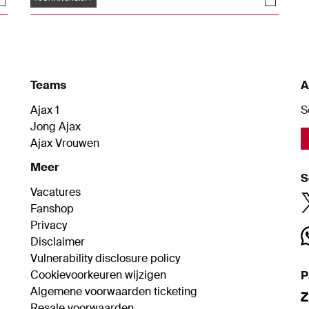
in het stadion dat naar hem vernoemd is.
Sjaak Swart onthulde het kunstwerk.
Teams
A
Ajax 1
S
Jong Ajax
Ajax Vrouwen
Meer
S
Vacatures
Fanshop
Privacy
Disclaimer
Vulnerability disclosure policy
Cookievoorkeuren wijzigen
P
Algemene voorwaarden ticketing
Resale voorwaarden