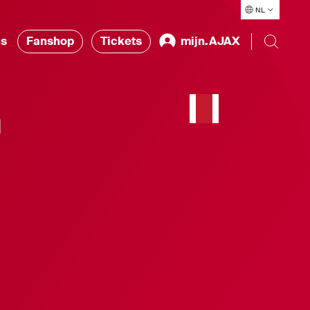
NL
ns
Fanshop
Tickets
mijn.AJAX
n