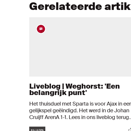
Gerelateerde arti
Liveblog | Weghorst: 'Een
belangrijk punt'
Het thuisduel met Sparta is voor Ajax in ee
gelijkspel geëindigd. Het werd in de Johan
Cruijff ArenA 1-1. Lees in ons liveblog terug
hoe de wedstrijd verliep.
Tags
S
#AJASPA