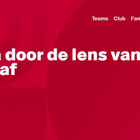
Teams
Club
Fa
 door de lens va
af