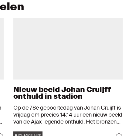
kelen
Nieuw beeld Johan Cruijff
onthuld in stadion
n
Op de 78e geboortedag van Johan Cruijff is
vrijdag om precies 14:14 uur een nieuw beeld
van de Ajax-legende onthuld. Het bronzen
beeld van Cruijff is zichtbaar op het balkon
Tags
ocials
Social
van de Sky Club, boven de Koninklijke Loge,
#JOHANCRUIJFF