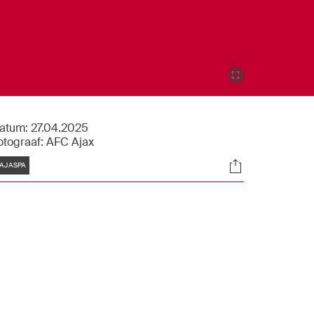
atum:
27.04.2025
otograaf:
AFC Ajax
Tags
Socials
AJASPA