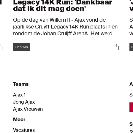
l
Legacy 14K Run: 'Dankbaar
dat ik dit mag doen'
Op de dag van Willem II - Ajax vond de
S
jaarlijkse Cruyff Legacy 14K Run plaats in en
A
en
rondom de Johan Cruijff ArenA. Het werd
w
weer een prachtige editie met mooie
t
Tags
ocials
Social
verhalen en lachende gezichten. "Ik doe het
w
#14KRUN
#
voor een vriend van me."
z
n
k
Teams
A
Ajax 1
S
Jong Ajax
Ajax Vrouwen
Meer
S
Vacatures