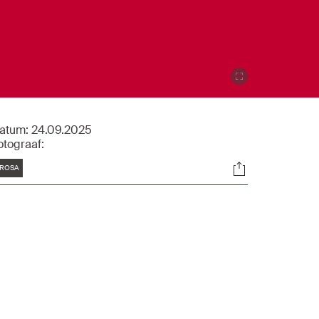
atum:
24.09.2025
otograaf:
Tags
Socials
ROSA