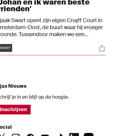
'Johan en ik waren beste
vrienden'
jaak Swart opent zijn eigen Cruyff Court in
msterdam-Oost, de buurt waar hij vroeger
oonde. Tussendoor maken we een
ussenstop in het bijzondere Betondorp,
Tags
s
Socials
aar Mister Ajax herinneringen ophaalt aan
SWART
ijn beste vriend, Johan Cruijff. "Toen Johan
egen was, ging ik elke zaterdag kijken. Je
on toen al zien dat hij goed kon voetballen."
jax Nieuws
chrijf je in en blijf op de hoogte.
Inschrijven
ocial