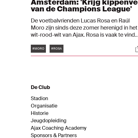
Amsterdam: 'Krijg kippenve
van de Champions League'
De voetbalvrienden Lucas Rosa en Raúl
Moro zijn sinds deze zomer herenigd in het
wit-rood-wit van Ajax. Rosa is vaak te vind
in het centrum van Amsterdam en neemt
Tags
S
deze keer Moro mee langs een paar
#MORO
#ROSA
highlights in de hoofdstad. Ondertussen
leren we beide spelers beter kennen en
blikken we vooruit op de start van de UEFA
Champions League.
De Club
Stadion
Organisatie
Historie
Jeugdopleiding
Ajax Coaching Academy
Sponsors & Partners