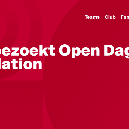
Teams
Club
Fa
bezoekt Open Da
dation