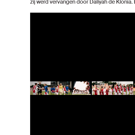
zij werd vervangen door Daliyah de Klonia. B