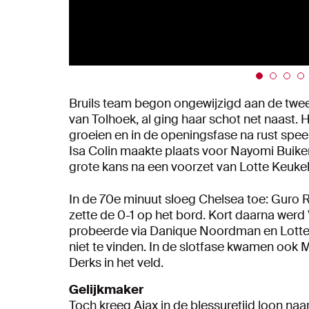
Bruils team begon ongewijzigd aan de twe
van Tolhoek, al ging haar schot net naast
groeien en in de openingsfase na rust speel
Isa Colin maakte plaats voor Nayomi Buike
grote kans na een voorzet van Lotte Keukela
In de 70e minuut sloeg Chelsea toe: Guro Re
zette de 0-1 op het bord. Kort daarna wer
probeerde via Danique Noordman en Lotte 
niet te vinden. In de slotfase kwamen ook
Derks in het veld.
Gelijkmaker
Toch kreeg Ajax in de blessuretijd loon na