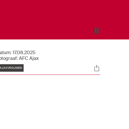
atum:
17.08.2025
otograaf:
AFC Ajax
Tags
Socials
AJAXVROUWEN