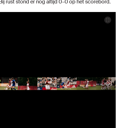
ij rust stond er nog altijd 0–0 op het scorebord.