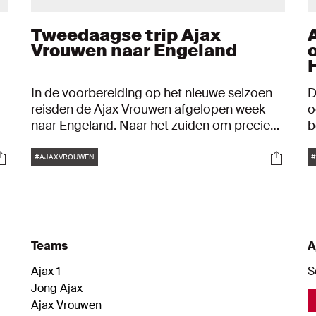
Tweedaagse trip Ajax
Vrouwen naar Engeland
In de voorbereiding op het nieuwe seizoen
D
reisden de Ajax Vrouwen afgelopen week
o
naar Engeland. Naar het zuiden om precies
b
te zijn. Daar speelden de Ajacieden een
1
Tags
ocials
Social
oefenduel met Brighton & Hove Albion.
2
#AJAXVROUWEN
Teams
A
Ajax 1
S
Jong Ajax
Ajax Vrouwen