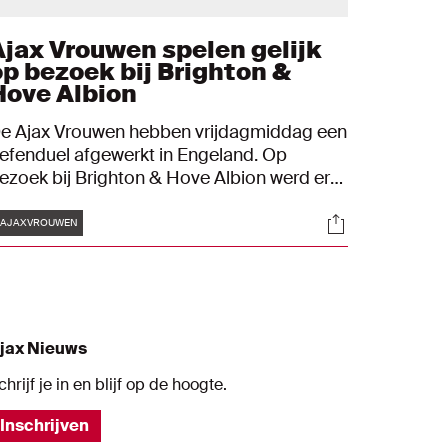
Ajax Vrouwen spelen gelijk
op bezoek bij Brighton &
Hove Albion
e Ajax Vrouwen hebben vrijdagmiddag een
efenduel afgewerkt in Engeland. Op
ezoek bij Brighton & Hove Albion werd er
05 minuten gespeeld. De eindstand was 2-
Tags
s
Socials
.
#AJAXVROUWEN
jax Nieuws
chrijf je in en blijf op de hoogte.
Inschrijven