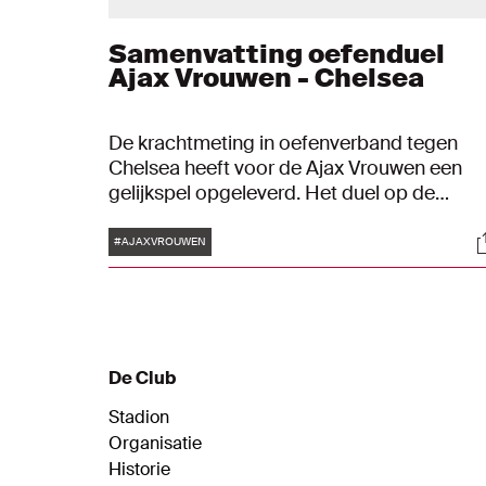
Samenvatting oefenduel
Ajax Vrouwen - Chelsea
De krachtmeting in oefenverband tegen
Chelsea heeft voor de Ajax Vrouwen een
gelijkspel opgeleverd. Het duel op de
Toekomst eindigde in 1-1. Danique Tolhoek
Tags
S
maakte op de valreep gelijk voor de
#AJAXVROUWEN
Ajacieden.
De Club
Stadion
Organisatie
Historie