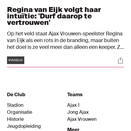
Regina van Eijk volgt haar
intuïtie: 'Durf daarop te
vertrouwen'
Op het veld staat Ajax Vrouwen-speelster Regina
van Eijk als een rots in de branding, maar buiten
het doel is ze veel meer dan alleen een keeper. Ze
is een dromer, een muziekliefhebber, een
Tags
Soci
familiemens. Haar dagen worden gekleurd door
#VANEIJK
vinylplaten, verschillende passies en gesprekken
over kunst. En toch, wanneer de wedstrijd begint,
is er maar één ding dat telt: het moment waarop
ze het verschil kan maken. In aanloop naar FC
Twente - Ajax Vrouwen, komende maandag,
De Club
Teams
spreken we uitgebreid met de goalie.
Stadion
Ajax 1
Organisatie
Jong Ajax
Historie
Ajax Vrouwen
Jeugdopleiding
Meer