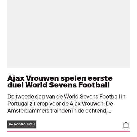
Ajax Vrouwen spelen eerste
duel World Sevens Football
De tweede dag van de World Sevens Football in
Portugal zit erop voor de Ajax Vrouwen. De
Amsterdammers trainden in de ochtend,
maakten daarna kennis met het toernooi en
Tags
Soci
speelden de eerste groepswedstrijd tegen
#AJAXVROUWEN
Bayern München: 2-4-verlies.