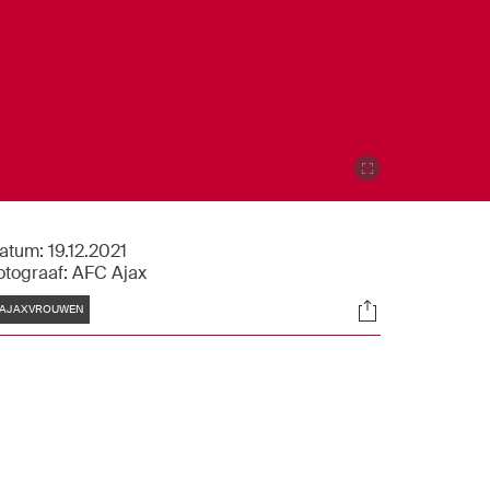
atum:
19.12.2021
otograaf:
AFC Ajax
Tags
Socials
AJAXVROUWEN