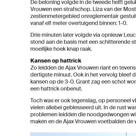
De beloning volgde in de tweede helft gelu
Vrouwen een strafschop. Liza van der Most z
zestienmetergebied onreglementair gestuit
vanaf elf meter overtuigend binnen: 1-0.
Drie minuten later volgde via opnieuw Leuc
stond aan de basis met een schitterende s
moeilijke hoek knap raak.
Kansen op hattrick
Zo leidden de Ajax Vrouwen riant en tevens
dertigste minuut. Ook in het vervolg blee
kansen op de 3-0. Grant zag een schot wor
een hattrick onbenut.
Toch was er ook tegenslag, op personeel vl
vielen allebei geblesseerd uit. In de rust w
problemen leidden die noodgedwongen wisse
maken en de Ajax Vrouwen voetbalden de we