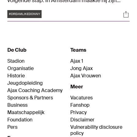
volgende stap. In Amsterdam maakte hij zijn
dromen waar, nu vertrekt hij naar het Theatre of
Tags
Soci
Dreams.
#DREAMLIKEDONNY
De Club
Teams
Stadion
Ajax 1
Organisatie
Jong Ajax
Historie
Ajax Vrouwen
Jeugdopleiding
Meer
Ajax Coaching Academy
Sponsors & Partners
Vacatures
Business
Fanshop
Maatschappelijk
Privacy
Foundation
Disclaimer
Pers
Vulnerability disclosure
policy