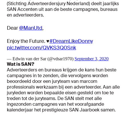
(Stichting Adverteerdersjury Nederland) deelt jaarlijks
SAN Accenten uit aan de beste campagnes, bureaus
en adverteerders.
Dear
@ManUtd
,
Enjoy the Future. ♥️
#DreamLikeDonny
pic.twitter.com/QVKS3Q0Snk
— Edwin van der Sar (@vdsar1970)
September 3, 2020
Wat is SAN?
Adverteerders en bureaus krijgen de kans hun beste
campagnes in te zenden, die vervolgens worden
beoordeeld door een juryteam van marcom
professionals werkzaam bij een adverteerder. Aan alle
juryleden worden bepaalde eisen gesteld om toe te
treden tot de juryteams. De SAN stelt met alle
ingezonden campagnes van het voorafgaande
kalenderjaar het prestigieuze SAN Jaarboek samen.