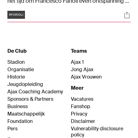
het tijd om Francesco Farioli even ontspanning te
gunnen. We nemen Farioli mee naar het
Tags
Soci
Museumplein, langs de ijsbaan en het Van Gogh
#FARIOLI
Museum en spreken de Italiaan uitgebreid over
zijn eerste maanden in Amsterdam, de
spelersgroep, familie en zijn liefde voor kunst.
De Club
Teams
Stadion
Ajax 1
Organisatie
Jong Ajax
Historie
Ajax Vrouwen
Jeugdopleiding
Meer
Ajax Coaching Academy
Sponsors & Partners
Vacatures
Business
Fanshop
Maatschappelijk
Privacy
Foundation
Disclaimer
Pers
Vulnerability disclosure
policy