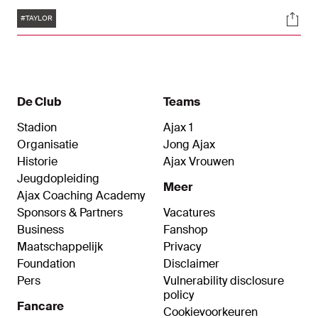
Kenneth Taylor. En daarin vierden hij heel veel
Tags
Soci
mooie momenten. Van de F-jes tot de ArenA:
#TAYLOR
Taylor is een echte Ajacied.
De Club
Teams
Stadion
Ajax 1
Organisatie
Jong Ajax
Historie
Ajax Vrouwen
Jeugdopleiding
Meer
Ajax Coaching Academy
Sponsors & Partners
Vacatures
Business
Fanshop
Maatschappelijk
Privacy
Foundation
Disclaimer
Pers
Vulnerability disclosure
policy
Fancare
Cookievoorkeuren