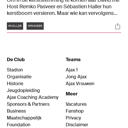
Om in de kerststemming te komen laat David the
Host Remko Pasveer en Sébastien Haller hun
kerstboom versieren. Maar wie kan vervolgens
die van de ander zo snel mogelijk aftuigen met
Tags
Soci
een voetbal?
#HALLER
#PASVEER
De Club
Teams
Stadion
Ajax 1
Organisatie
Jong Ajax
Historie
Ajax Vrouwen
Jeugdopleiding
Meer
Ajax Coaching Academy
Sponsors & Partners
Vacatures
Business
Fanshop
Maatschappelijk
Privacy
Foundation
Disclaimer