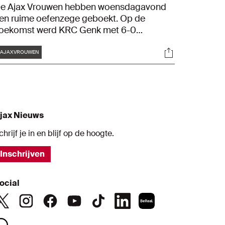
e Ajax Vrouwen hebben woensdagavond
en ruime oefenzege geboekt. Op de
oekomst werd KRC Genk met 6-0
erslagen.
Tags
s
Socials
#AJAXVROUWEN
jax Nieuws
chrijf je in en blijf op de hoogte.
Inschrijven
ocial