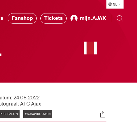
NL
ns
Fanshop
Tickets
mijn.AJAX
-
atum:
24.08.2022
otograaf:
AFC Ajax
Tags
Socials
PRESEASON
#AJAXVROUWEN