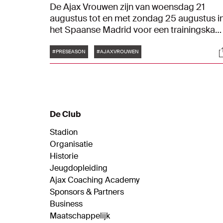
De Ajax Vrouwen zijn van woensdag 21
augustus tot en met zondag 25 augustus i
het Spaanse Madrid voor een trainingska
ter voorbereiding op seizoen 2024/2025.
Tags
S
Blijf hier op de hoogte van alle
#PRESEASON
#AJAXVROUWEN
ontwikkelingen.
De Club
Stadion
Organisatie
Historie
Jeugdopleiding
Ajax Coaching Academy
Sponsors & Partners
Business
Maatschappelijk