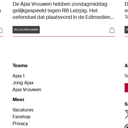
De Ajax Vrouwen hebben zondagmiddag
D
n
gelijkgespeeld tegen RB Leizpig. Het
e
mp
oefenduel dat plaatsvond in de Edimedien
T
Arena in het Duitse Bielefeld eindigde in 1-1.
v
Tags
ocials
Social
Voor Ajax scoorde Lotte Keukelaar.
#AJAXVROUWEN
Teams
A
Ajax 1
S
Jong Ajax
Ajax Vrouwen
Meer
S
Vacatures
Fanshop
Privacy