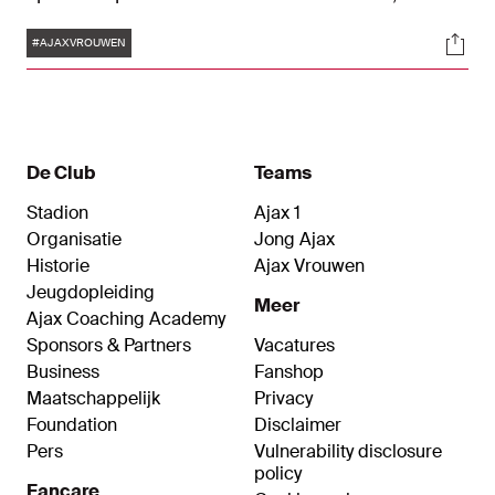
vier doelpuntenmakers: Ranneke Derks (3), Bo
Tags
Soci
van Egmond (2), Danique Tolhoek (2) en Jonna
#AJAXVROUWEN
van de Velde.
De Club
Teams
Stadion
Ajax 1
Organisatie
Jong Ajax
Historie
Ajax Vrouwen
Jeugdopleiding
Meer
Ajax Coaching Academy
Sponsors & Partners
Vacatures
Business
Fanshop
Maatschappelijk
Privacy
Foundation
Disclaimer
Pers
Vulnerability disclosure
policy
Fancare