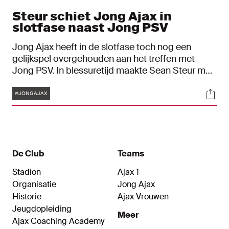
Steur schiet Jong Ajax in
slotfase naast Jong PSV
Jong Ajax heeft in de slotfase toch nog een
gelijkspel overgehouden aan het treffen met
Jong PSV. In blessuretijd maakte Sean Steur met
een fraaie knal de 2-2 tegen de nummer drie uit
Tags
Soci
de Keuken Kampioen Divisie. De Ajacieden
#JONGAJAX
kwamen twee keer op achterstand, maar
toonden dus veerkracht in eigen huis.
De Club
Teams
Stadion
Ajax 1
Organisatie
Jong Ajax
Historie
Ajax Vrouwen
Jeugdopleiding
Meer
Ajax Coaching Academy