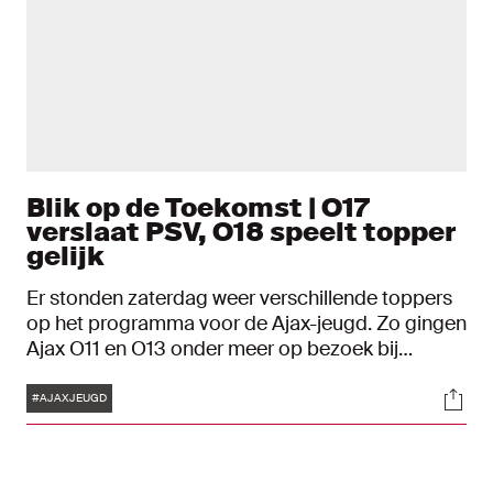
Blik op de Toekomst | O17
verslaat PSV, O18 speelt topper
gelijk
Er stonden zaterdag weer verschillende toppers
op het programma voor de Ajax-jeugd. Zo gingen
Ajax O11 en O13 onder meer op bezoek bij
Feyenoord, speelde de O17 een thuiswedstrijd
Tags
Soci
tegen PSV en nam de O18 het in Wijdewormer op
#AJAXJEUGD
tegen de leeftijdsgenoten van AZ. Bekijk hoe het
de Ajacieden verging in Blik op de Toekomst.