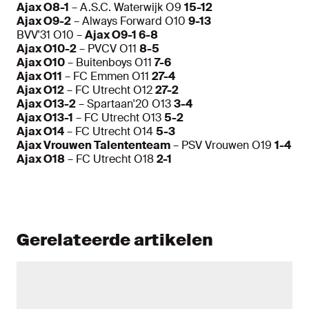
Ajax O8-1
– A.S.C. Waterwijk O9
15-12
Ajax O9-2
– Always Forward O10
9-13
BVV'31 O10 –
Ajax O9-1 6-8
Ajax O10-2
– PVCV O11
8-5
Ajax O10
– Buitenboys O11
7-6
Ajax O11
– FC Emmen O11
27-4
Ajax O12
– FC Utrecht O12
27-2
Ajax O13-2
– Spartaan'20 O13
3-4
Ajax O13-1
– FC Utrecht O13
5-2
Ajax O14
– FC Utrecht O14
5-3
Ajax Vrouwen Talententeam
– PSV Vrouwen O19
1-4
Ajax O18
– FC Utrecht O18
2-1
Gerelateerde artikelen