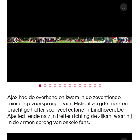
Ajax had de overhand en kwam in de zeventiende
minuut op voorsprong. Daan Elshout zorgde met een
prachtige treffer voor veel euforie in Eindhoven. De
Ajacied rende na zijn treffer richting de zijkant waar hij
in de armen sprong van enkele fans.