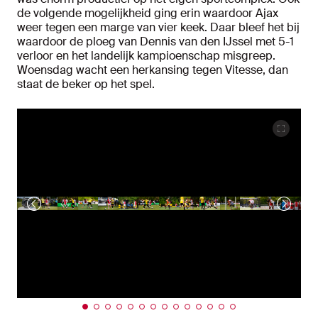
de volgende mogelijkheid ging erin waardoor Ajax
weer tegen een marge van vier keek. Daar bleef het bij
waardoor de ploeg van Dennis van den IJssel met 5-1
verloor en het landelijk kampioenschap misgreep.
Woensdag wacht een herkansing tegen Vitesse, dan
staat de beker op het spel.