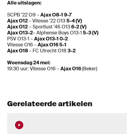
Alle uitslagen:
SCPB '22 O9 –
Ajax O8-1 9-7
Ajax O12
– Vitesse '22 O13
5-4 (V)
Ajax O12
– Sportlust '46 O13
6-2 (V)
Ajax O13-2
– Alphense Boys O13-1
5-3 (V)
PSV O13-1 –
Ajax O13-1 0-2
Vitesse O16 –
Ajax O16 5-1
Ajax O18
– FC Utrecht O18
3-2
Woensdag 24 mei:
19:30 uur: Vitesse O16 –
Ajax O16
(Beker)
Gerelateerde artikelen