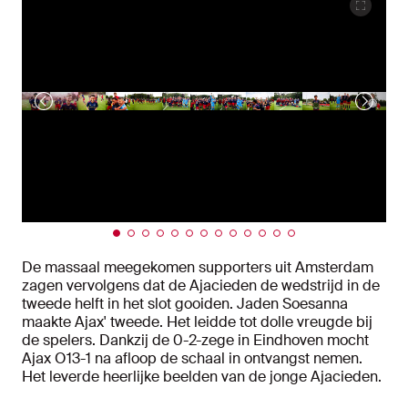
De massaal meegekomen supporters uit Amsterdam
zagen vervolgens dat de Ajacieden de wedstrijd in de
tweede helft in het slot gooiden. Jaden Soesanna
maakte Ajax' tweede. Het leidde tot dolle vreugde bij
de spelers. Dankzij de 0-2-zege in Eindhoven mocht
Ajax O13-1 na afloop de schaal in ontvangst nemen.
Het leverde heerlijke beelden van de jonge Ajacieden.