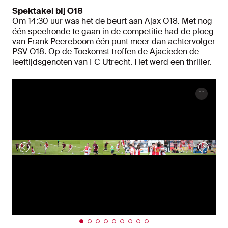
Spektakel bij O18
Om 14:30 uur was het de beurt aan Ajax O18. Met nog
één speelronde te gaan in de competitie had de ploeg
van Frank Peereboom één punt meer dan achtervolger
PSV O18. Op de Toekomst troffen de Ajacieden de
leeftijdsgenoten van FC Utrecht. Het werd een thriller.