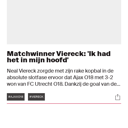
Matchwinner Viereck: 'Ik had
het in mijn hoofd'
Neal Viereck zorgde met zijn rake kopbal in de
absolute slotfase ervoor dat Ajax O18 met 3-2
won van FC Utrecht O18. Dankzij de goal van de
verdediger veroverden de Amsterdammers het
Tags
Soci
voorjaarskampioenschap. "Het voelde heel
#AJAXO18
#VIERECK
speciaal."