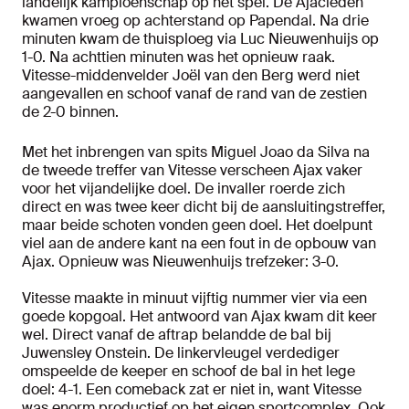
landelijk kampioenschap op het spel. De Ajacieden
kwamen vroeg op achterstand op Papendal. Na drie
minuten kwam de thuisploeg via Luc Nieuwenhuijs op
1-0. Na achttien minuten was het opnieuw raak.
Vitesse-middenvelder Joël van den Berg werd niet
aangevallen en schoof vanaf de rand van de zestien
de 2-0 binnen.
Met het inbrengen van spits Miguel Joao da Silva na
de tweede treffer van Vitesse verscheen Ajax vaker
voor het vijandelijke doel. De invaller roerde zich
direct en was twee keer dicht bij de aansluitingstreffer,
maar beide schoten vonden geen doel. Het doelpunt
viel aan de andere kant na een fout in de opbouw van
Ajax. Opnieuw was Nieuwenhuijs trefzeker: 3-0.
Vitesse maakte in minuut vijftig nummer vier via een
goede kopgoal. Het antwoord van Ajax kwam dit keer
wel. Direct vanaf de aftrap belandde de bal bij
Juwensley Onstein. De linkervleugel verdediger
omspeelde de keeper en schoof de bal in het lege
doel: 4-1. Een comeback zat er niet in, want Vitesse
was enorm productief op het eigen sportcomplex. Ook