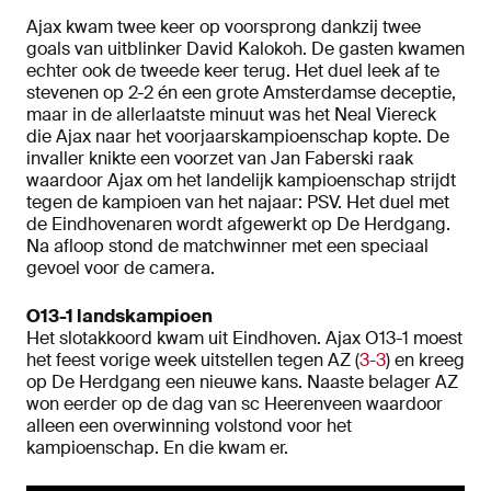
Ajax kwam twee keer op voorsprong dankzij twee
goals van uitblinker David Kalokoh. De gasten kwamen
echter ook de tweede keer terug. Het duel leek af te
stevenen op 2-2 én een grote Amsterdamse deceptie,
maar in de allerlaatste minuut was het Neal Viereck
die Ajax naar het voorjaarskampioenschap kopte. De
invaller knikte een voorzet van Jan Faberski raak
waardoor Ajax om het landelijk kampioenschap strijdt
tegen de kampioen van het najaar: PSV. Het duel met
de Eindhovenaren wordt afgewerkt op De Herdgang.
Na afloop stond de matchwinner met een speciaal
gevoel voor de camera.
O13-1 landskampioen
Het slotakkoord kwam uit Eindhoven. Ajax O13-1 moest
het feest vorige week uitstellen tegen AZ (
3-3
) en kreeg
op De Herdgang een nieuwe kans. Naaste belager AZ
won eerder op de dag van sc Heerenveen waardoor
alleen een overwinning volstond voor het
kampioenschap. En die kwam er.