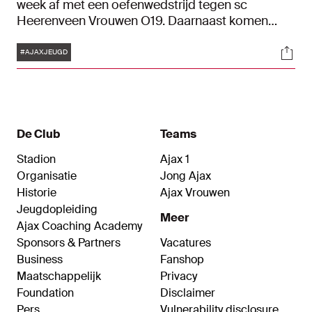
week af met een oefenwedstrijd tegen sc
Heerenveen Vrouwen O19. Daarnaast komen
diverse jeugdteams van Ajax op de Toekomst in
Tags
Soci
actie tegen sterke tegenstanders uit binnen- en
#AJAXJEUGD
buitenland. Alles over het programma van de
Ajax-jeugd lees je in dit artikel.
De Club
Teams
Stadion
Ajax 1
Organisatie
Jong Ajax
Historie
Ajax Vrouwen
Jeugdopleiding
Meer
Ajax Coaching Academy
Sponsors & Partners
Vacatures
Business
Fanshop
Maatschappelijk
Privacy
Foundation
Disclaimer
Pers
Vulnerability disclosure