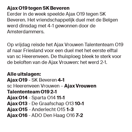
Ajax O19 tegen SK Beveren
Eerder in de week speelde Ajax O19 tegen SK
Beveren. Het vriendschappelijk duel met de Belgen
werd dinsdag met 4-1 gewonnen door de
Amsterdammers.
Op vrijdag reisde het Ajax Vrouwen Talententeam O19
af naar Friesland voor een duel met het eerste elftal
van sc Heerenveen. De thuisploeg bleek te sterk voor
de beloften van de Ajax Vrouwen: het werd 2-1.
Alle uitslagen:
Ajax O19
- SK Beveren
4-1
sc Heerenveen Vrouwen –
Ajax Vrouwen
Talententeam O19 2-1
Ajax O14
- Sparta O14
11-1
Ajax O13
- De Graafschap O13
10-1
Ajax O15
- Anderlecht O15
1-3
Ajax O16
- ADO Den Haag O16
7-2