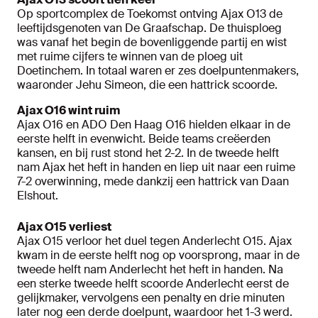
Op sportcomplex de Toekomst ontving Ajax O13 de
leeftijdsgenoten van De Graafschap. De thuisploeg
was vanaf het begin de bovenliggende partij en wist
met ruime cijfers te winnen van de ploeg uit
Doetinchem. In totaal waren er zes doelpuntenmakers,
waaronder Jehu Simeon, die een hattrick scoorde.
Ajax O16 wint ruim
Ajax O16 en ADO Den Haag O16 hielden elkaar in de
eerste helft in evenwicht. Beide teams creëerden
kansen, en bij rust stond het 2-2. In de tweede helft
nam Ajax het heft in handen en liep uit naar een ruime
7-2 overwinning, mede dankzij een hattrick van Daan
Elshout.
Ajax O15 verliest
Ajax O15 verloor het duel tegen Anderlecht O15. Ajax
kwam in de eerste helft nog op voorsprong, maar in de
tweede helft nam Anderlecht het heft in handen. Na
een sterke tweede helft scoorde Anderlecht eerst de
gelijkmaker, vervolgens een penalty en drie minuten
later nog een derde doelpunt, waardoor het 1-3 werd.