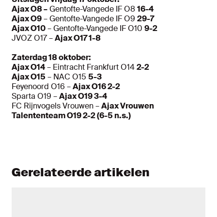
Ajax O8 –
Gentofte-Vangede IF O8
16-4
Ajax O9
– Gentofte-Vangede IF O9
29-7
Ajax O10
– Gentofte-Vangede IF O10
9-2
JVOZ O17 –
Ajax O17 1-8
Zaterdag 18 oktober:
Ajax O14
– Eintracht Frankfurt O14
2-2
Ajax O15
– NAC O15
5-3
Feyenoord O16 –
Ajax O16 2-2
Sparta O19 –
Ajax O19 3-4
FC Rijnvogels Vrouwen –
Ajax Vrouwen
Talententeam O19 2-2 (6-5 n.s.)
Gerelateerde artikelen