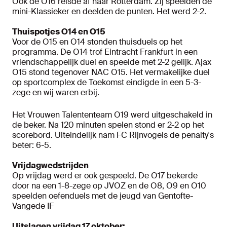
Ook de O16 reisde af naar Rotterdam. Zij speelden de
mini-Klassieker en deelden de punten. Het werd 2-2.
Thuispotjes O14 en O15
Voor de O15 en O14 stonden thuisduels op het
programma. De O14 trof Eintracht Frankfurt in een
vriendschappelijk duel en speelde met 2-2 gelijk. Ajax
O15 stond tegenover NAC O15. Het vermakelijke duel
op sportcomplex de Toekomst eindigde in een 5-3-
zege en wij waren erbij.
Het Vrouwen Talententeam O19 werd uitgeschakeld in
de beker. Na 120 minuten spelen stond er 2-2 op het
scorebord. Uiteindelijk nam FC Rijnvogels de penalty's
beter: 6-5.
Vrijdagwedstrijden
Op vrijdag werd er ook gespeeld. De O17 bekerde
door na een 1-8-zege op JVOZ en de O8, O9 en O10
speelden oefenduels met de jeugd van Gentofte-
Vangede IF
Uitslagen vrijdag 17 oktober: