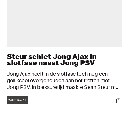
Steur schiet Jong Ajax in
slotfase naast Jong PSV
Jong Ajax heeft in de slotfase toch nog een
gelijkspel overgehouden aan het treffen met
Jong PSV. In blessuretijd maakte Sean Steur met
een fraaie knal de 2-2 tegen de nummer drie uit
Tags
Soci
de Keuken Kampioen Divisie. De Ajacieden
#JONGAJAX
kwamen twee keer op achterstand, maar
toonden dus veerkracht in eigen huis.