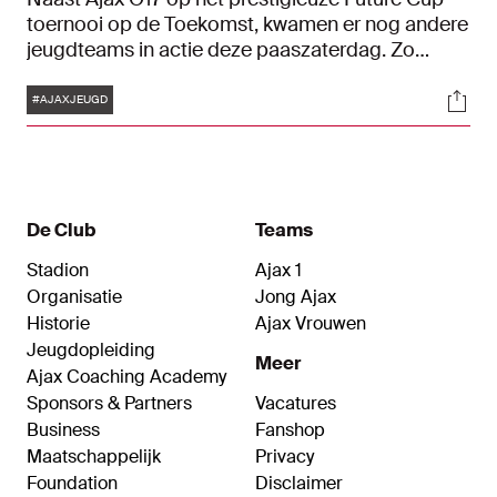
toernooi op de Toekomst, kwamen er nog andere
jeugdteams in actie deze paaszaterdag. Zo
speelde zowel Ajax O16 als Ajax O13-2 een
Tags
Soci
bekerduel. O16 won en drong door tot de
#AJAXJEUGD
volgende ronde. O13-2 verloor na strafschoppen.
De Club
Teams
Stadion
Ajax 1
Organisatie
Jong Ajax
Historie
Ajax Vrouwen
Jeugdopleiding
Meer
Ajax Coaching Academy
Sponsors & Partners
Vacatures
Business
Fanshop
Maatschappelijk
Privacy
Foundation
Disclaimer