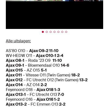
Alle uitslagen:
AS’80 O10 –
Ajax O9-2 11-10
WV-HEDW O11 –
Ajax O10-1 2-4
Ajax O8-1
– Roda ’23 O9
11-10
Ajax O9-1
– Bloemendaal O10
14-6
Ajax O15
– AZ O15
5-1
Ajax O11
– Vitesse O11 (Twin Games)
18-2
Ajax O12
– FC Utrecht O12 (Twin Games)
13-2
Ajax O14
– AZ O14
2-2
Feyenoord O18 –
Ajax O18 1-3
Ajax O13-1
– FC Utrecht O13
7-0
Feyenoord O16 –
Ajax O16 1-2
Ajax O13-2
– FC Emmen O13
2-2