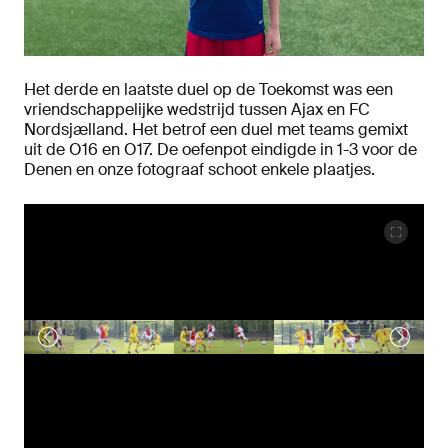
Het derde en laatste duel op de Toekomst was een
vriendschappelijke wedstrijd tussen Ajax en FC
Nordsjælland. Het betrof een duel met teams gemixt
uit de O16 en O17. De oefenpot eindigde in 1-3 voor de
Denen en onze fotograaf schoot enkele plaatjes.