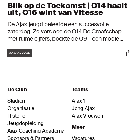
Blik op de Toekomst | O14 haalt
uit, O16 wint van Vitesse
De Ajax-jeugd beleefde een succesvolle
zaterdag. Zo versloeg de O14 De Graafschap
met ruime cijfers, boekte de O9-1 een mooie
zege en won de O16 van Vitesse. Bekijk hoe het
Tags
Soci
de Ajacieden verging in Blik op de Toekomst.
#AJAXJEUGD
De Club
Teams
Stadion
Ajax 1
Organisatie
Jong Ajax
Historie
Ajax Vrouwen
Jeugdopleiding
Meer
Ajax Coaching Academy
Sponsors & Partners
Vacatures