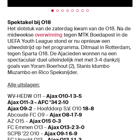
Spektakel bij O18
Het slotstuk van de zaterdag kwam van de O18. Na de
midweekse
overwinning
tegen MTK Boedapest in de
UEFA Youth League stond er nu opnieuw een
uitwedstrijd op het programma. Ditmaal in Rotterdam,
tegen Sparta O18. De Ajacieden wonnen na een
spectaculair duel uiteindelijk met met 3-4 dankzij
goals van Yoram Boerhout (2), Stanis Idumbo
Muzambo en Rico Speksnijder.
Alle uitslagen:
WV-HEDW O11 –
Ajax O10-1 3-5
Ajax O11-3
– AFC ’34
2-10
Ajax O9-2
– Hoofddorp S.V. O10
18-8
Abcoude FC O9 –
Ajax O8-1 7-9
AZ O15 –
Ajax O15 0-3
FC Emmen O13 –
Ajax O13-2 3-0
SCPB '22 O10 –
Ajax O9-1 6-9
FC Utrecht O13 –
Ajax O13-1 1-3