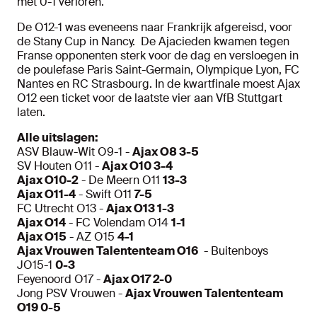
met 0-1 verloren.
De O12-1 was eveneens naar Frankrijk afgereisd, voor
de Stany Cup in Nancy. De Ajacieden kwamen tegen
Franse opponenten sterk voor de dag en versloegen in
de poulefase Paris Saint-Germain, Olympique Lyon, FC
Nantes en RC Strasbourg. In de kwartfinale moest Ajax
O12 een ticket voor de laatste vier aan VfB Stuttgart
laten.
Alle uitslagen:
ASV Blauw-Wit O9-1 -
Ajax O8 3-5
SV Houten O11 -
Ajax O10 3-4
Ajax O10-2
- De Meern O11
13-3
Ajax O11-4
- Swift O11
7-5
FC Utrecht O13 -
Ajax O13 1-3
Ajax O14
- FC Volendam O14
1-1
Ajax O15
- AZ O15
4-1
Ajax Vrouwen Talententeam O16
- Buitenboys
JO15-1
0-3
Feyenoord O17 -
Ajax O17 2-0
Jong PSV Vrouwen -
Ajax Vrouwen Talententeam
O19 0-5