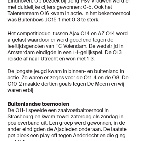
Eindhoven. Op bezoek bij Jong PSV Vrouwen werd er
met duidelijke cijfers gewonnen: 0-5. Ook het
Talententeam O16 kwam in actie. In het bekertoernooi
was Buitenboys JO15-1 met 0-3 te sterk.
Het competitieduel tussen Ajax O14 en AZ O14 werd
afgelast waardoor er werd geoefend tegen de
leeftijdsgenoten van FC Volendam. De wedstrijd in
Amsterdam eindigde in een 1-1-gelijkspel. De O13
reisde af naar Utrecht en won met 1-3.
De jongste jeugd kwam in binnen- en buitenland in
actie. Zo waren er zeges voor de O11-4 en de O8. De
O10-2 maakte dertien goals tegen De Meern en wij
waren erbij.
Buitenlandse toernooien
De O11-1 speelde een zaalvoetbaltoernooi in
Strasbourg en kwam zowel zaterdag als zondag in
pouleverband uit. Een groep werd gewonnen, in de
ander eindigden de Ajacieden onderaan. De laatste
pot bleek een play-off tegen Anderlecht en die ging