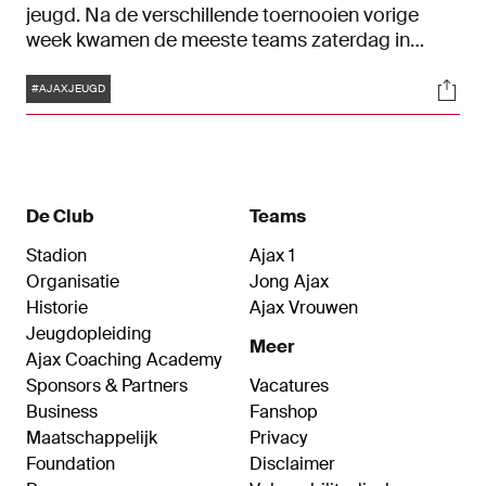
jeugd. Na de verschillende toernooien vorige
week kwamen de meeste teams zaterdag in
actie. Bekijk hier hoe het de Ajacieden verging in
Tags
Soci
Blik op de Toekomst.
#AJAXJEUGD
De Club
Teams
Stadion
Ajax 1
Organisatie
Jong Ajax
Historie
Ajax Vrouwen
Jeugdopleiding
Meer
Ajax Coaching Academy
Sponsors & Partners
Vacatures
Business
Fanshop
Maatschappelijk
Privacy
Foundation
Disclaimer