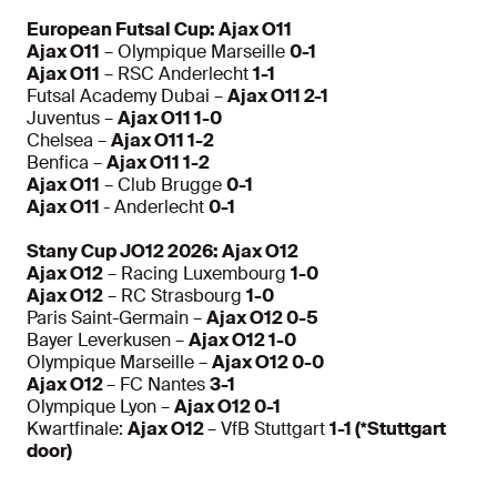
European Futsal Cup: Ajax O11
Ajax O11
– Olympique Marseille
0-1
Ajax O11
– RSC Anderlecht
1-1
Futsal Academy Dubai –
Ajax O11 2-1
Juventus –
Ajax O11 1-0
Chelsea –
Ajax O11 1-2
Benfica –
Ajax O11 1-2
Ajax O11
– Club Brugge
0-1
Ajax O11
- Anderlecht
0-1
Stany Cup JO12 2026: Ajax O12
Ajax O12
– Racing Luxembourg
1-0
Ajax O12
– RC Strasbourg
1-0
Paris Saint-Germain –
Ajax O12 0-5
Bayer Leverkusen –
Ajax O12 1-0
Olympique Marseille –
Ajax O12 0-0
Ajax O12
– FC Nantes
3-1
Olympique Lyon –
Ajax O12 0-1
Kwartfinale:
Ajax O12
– VfB Stuttgart
1-1 (*Stuttgart
door)