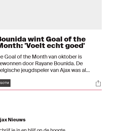
Bounida wint Goal of the
Month: 'Voelt echt goed'
e Goal of the Month van oktober is
ewonnen door Rayane Bounida. De
elgische jeugdspeler van Ajax was al
erder genomineerd, maar mocht nu
Tags
s
Socials
aadwerkelijk de Lasse Schöne Trophy
#GOTM
ntvangen.
jax Nieuws
chrijf je in en blijf op de hoogte.