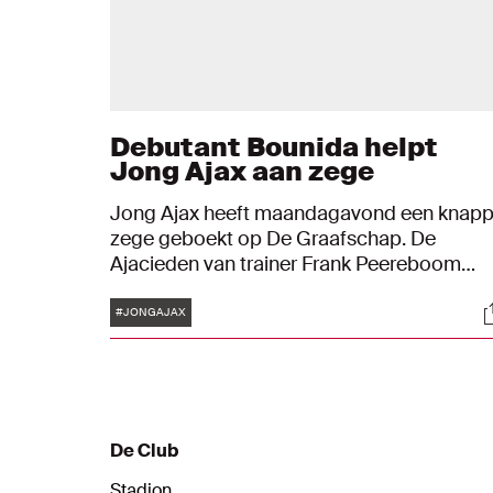
Debutant Bounida helpt
Jong Ajax aan zege
Jong Ajax heeft maandagavond een knap
zege geboekt op De Graafschap. De
Ajacieden van trainer Frank Peereboom
versloegen de Superboeren op
Tags
S
sportcomplex de Toekomst met 2-0. Raya
#JONGAJAX
Bounida bekroonde zijn debuut in het
betaald voetbal met een treffer in
blessuretijd.
De Club
Stadion