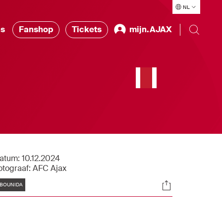
NL
ns
Fanshop
Tickets
mijn.AJAX
g
atum:
10.12.2024
otograaf:
AFC Ajax
Tags
Socials
BOUNIDA