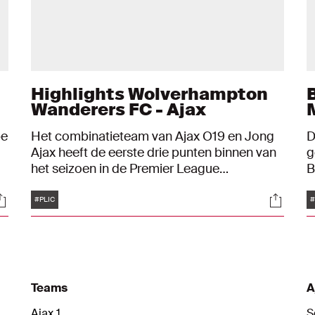
Highlights Wolverhampton
Wanderers FC - Ajax
pe
Het combinatieteam van Ajax O19 en Jong
D
Ajax heeft de eerste drie punten binnen van
g
het seizoen in de Premier League
B
International Cup. Na twee nederlagen was
e
Tags
ocials
Social
ne
de ploeg van Yuri Rose en Kiki Musampa in
d
#PLIC
Engeland met 0-3 te sterk voor
o
Wolverhampton Wanderers FC. Jaydon
Banel was met twee goals en een assist de
man van de avond.
Teams
A
Ajax 1
S