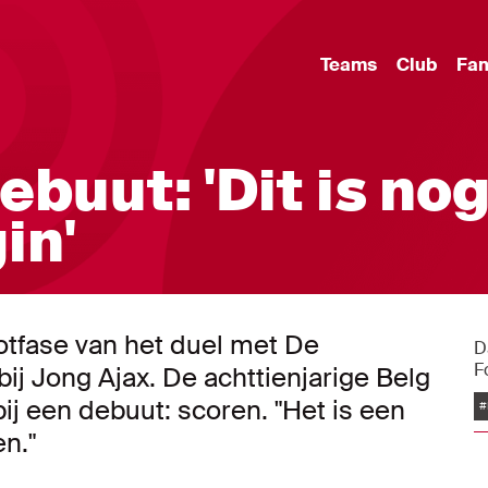
Teams
Club
Fa
buut: 'Dit is no
in'
otfase van het duel met De
D
F
ij Jong Ajax. De achttienjarige Belg
ij een debuut: scoren. "Het is een
#
en."