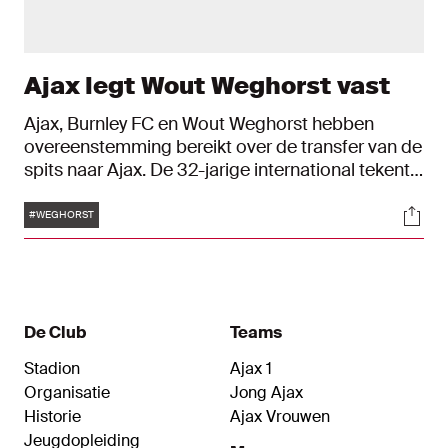
Ajax legt Wout Weghorst vast
Ajax, Burnley FC en Wout Weghorst hebben
overeenstemming bereikt over de transfer van de
spits naar Ajax. De 32-jarige international tekent
een contract dat direct ingaat en loopt tot en met
Tags
Soci
30 juni 2026.
#WEGHORST
De Club
Teams
Stadion
Ajax 1
Organisatie
Jong Ajax
Historie
Ajax Vrouwen
Jeugdopleiding