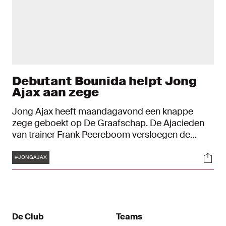
Debutant Bounida helpt Jong
Ajax aan zege
Jong Ajax heeft maandagavond een knappe
zege geboekt op De Graafschap. De Ajacieden
van trainer Frank Peereboom versloegen de
Superboeren op sportcomplex de Toekomst met
Tags
Soci
2-0. Rayane Bounida bekroonde zijn debuut in
#JONGAJAX
het betaald voetbal met een treffer in
blessuretijd.
De Club
Teams