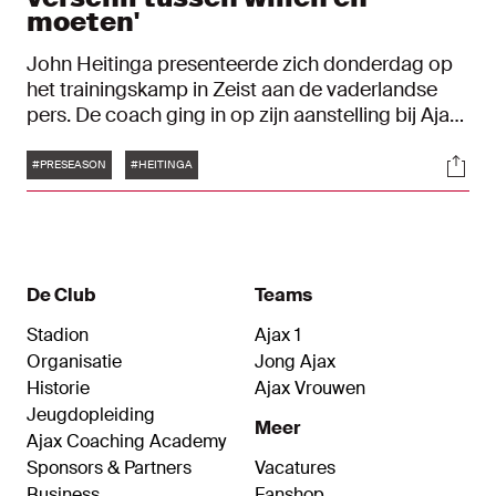
moeten'
John Heitinga presenteerde zich donderdag op
het trainingskamp in Zeist aan de vaderlandse
pers. De coach ging in op zijn aanstelling bij Ajax
en de ambities voor komend seizoen. "Het doel is
Tags
Soci
directe plaatsing voor de UEFA Champions
#PRESEASON
#HEITINGA
League. Maar ik wil zelf ook kampioen worden, of
in ieder geval meedoen. Alleen is er een verschil
tussen willen en moeten."
De Club
Teams
Stadion
Ajax 1
Organisatie
Jong Ajax
Historie
Ajax Vrouwen
Jeugdopleiding
Meer
Ajax Coaching Academy
Sponsors & Partners
Vacatures
Business
Fanshop