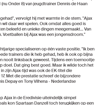
1 (nu Onder 8) van jeugdtrainer Dennis de Haan
d gehad'', vervolgt hij met warmte in de stem. "Ajax
n wil daar wel spelen. Ook omdat alles goed is
ten beleefd en unieke dingen meegemaakt… Van
en. Voetballen bij Ajax was een jongensdroom.''
htjarige specialiseren op één vaste positie. "Ik ben
oede trainers die ik heb gehad, heb ik ook op bijna
en nooit linksback geweest. Tijdens een toernooitje
op doel. Dat ging best goed. Maar ik wilde toch het
in zijn Ajax-tijd was ook de EK-titel die
7. Met die prestatie schreef de bijzondere
his Depay en Tony Vilhena - Nederlandse
Ajax in de Eredivisie uiteindelijk simpel
oals kon Spartaan Danzell toch terugkijken op een