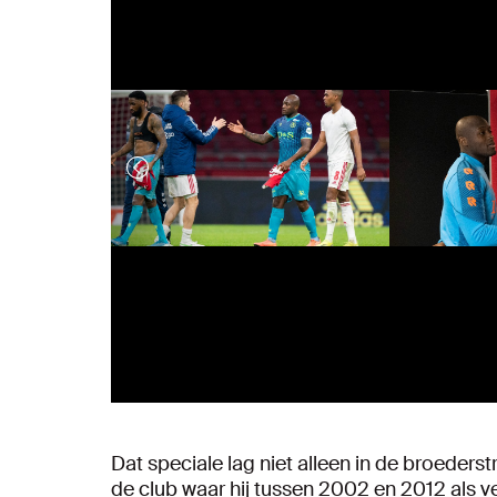
Dat speciale lag niet alleen in de broederst
de club waar hij tussen 2002 en 2012 als v