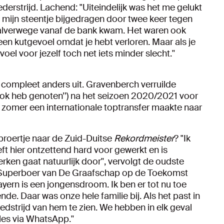
ederstrijd. Lachend: "Uiteindelijk was het me gelukt
b mijn steentje bijgedragen door twee keer tegen
k halverwege vanaf de bank kwam. Het waren ook
een kutgevoel omdat je hebt verloren. Maar als je
oel voor jezelf toch net iets minder slecht.''
r compleet anders uit. Gravenberch verruilde
ook heb genoten’’) na het seizoen 2020/2021 voor
n zomer een internationale toptransfer maakte naar
broertje naar de Zuid-Duitse
Rekordmeister
? "Ik
eft hier ontzettend hard voor gewerkt en is
rken gaat natuurlijk door'', vervolgt de oudste
 Superboer van De Graafschap op de Toekomst
yern is een jongensdroom. Ik ben er tot nu toe
ende. Daar was onze hele familie bij. Als het past in
dstrijd van hem te zien. We hebben in elk geval
les via WhatsApp.''