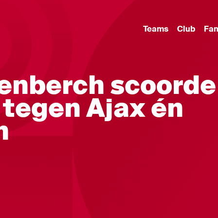
Teams
Club
Fa
venberch scoorde
 tegen Ajax én
n