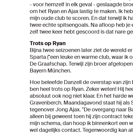
- voor hemzelf in elk geval - geslaagde bro
om het Ryan en Ajax lastig te maken. Ik he
mijn oude club te scoren. En dat terwijl i
twee echte spitsengoals. Na afloop heb je 
zelf twee keer hebt gescoord is dat nare gev
Trots op Ryan
Bijna twee seizoenen later ziet de wereld e
Sparta ("een leuke en warme club, waar ik 
De Graafschap. Terwijl zijn broer afgelope
Bayern München.
Hoe beleefde Danzell de overstap van zijn 
ben heel trots op Ryan. Zeker weten! Hij he
absoluut ook nog niet klaar. En het harde we
Gravenberch. Maandagavond staat hij als
tegenover Jong Ajax. "De overgang naar Ba
alleen bij geweest toen hij zijn contract tek
mijn schema, dan hoop ik binnenkort een we
wel dagelijks contact. Tegenwoordig kan al