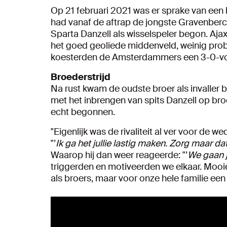
Op 21 februari 2021 was er sprake van een h
had vanaf de aftrap de jongste Gravenberch
Sparta Danzell als wisselspeler begon. Aja
het goed geoliede middenveld, weinig pr
koesterden de Amsterdammers een 3-0-v
Broederstrijd
Na rust kwam de oudste broer als invaller b
met het inbrengen van spits Danzell op br
echt begonnen.
"Eigenlijk was de rivaliteit al ver voor de w
"’
Ik ga het jullie lastig maken. Zorg maar dat 
Waarop hij dan weer reageerde: "’
We gaan j
triggerden en motiveerden we elkaar. Mooie 
als broers, maar voor onze hele familie een