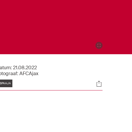
atum:
21.08.2022
otograaf:
AFCAjax
Tags
Socials
SPAAJA