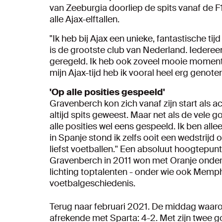
van Zeeburgia doorliep de spits vanaf de F
alle Ajax-elftallen.
"Ik heb bij Ajax een unieke, fantastische tij
is de grootste club van Nederland. Iederee
geregeld. Ik heb ook zoveel mooie momen
mijn Ajax-tijd heb ik vooral heel erg genot
'Op alle posities gespeeld'
Gravenberch kon zich vanaf zijn start als ac
altijd spits geweest. Maar net als de vele g
alle posities wel eens gespeeld. Ik ben alle
in Spanje stond ik zelfs ooit een wedstrijd 
liefst voetballen.'' Een absoluut hoogtepunt 
Gravenberch in 2011 won met Oranje onder 1
lichting toptalenten - onder wie ook Memp
voetbalgeschiedenis.
Terug naar februari 2021. De middag waarop 
afrekende met Sparta: 4-2. Met zijn twee g