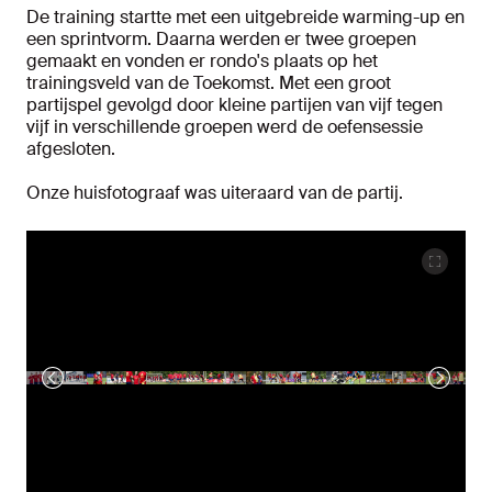
De training startte met een uitgebreide warming-up en
een sprintvorm. Daarna werden er twee groepen
gemaakt en vonden er rondo's plaats op het
trainingsveld van de Toekomst. Met een groot
partijspel gevolgd door kleine partijen van vijf tegen
vijf in verschillende groepen werd de oefensessie
afgesloten.
Onze huisfotograaf was uiteraard van de partij.