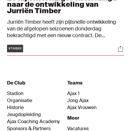
naar de ontwikkeling van
Jurriën Timber
Jurriën Timber heeft zijn pijlsnelle ontwikkeling
van de afgelopen seizoenen donderdag
bekrachtigd met een nieuw contract. De
verdediger ligt nu tot en met 30 juni 2025 vast.
Tags
Soci
Ajax-trainers Michael Reiziger en John Heitinga
#TIMBER
werkten in de afgelopen jaren nauw met hem
samen en zagen van dichtbij hoe Timber
uitgroeide tot de speler die hij nu is.
De Club
Teams
Stadion
Ajax 1
Organisatie
Jong Ajax
Historie
Ajax Vrouwen
Jeugdopleiding
Meer
Ajax Coaching Academy
Sponsors & Partners
Vacatures