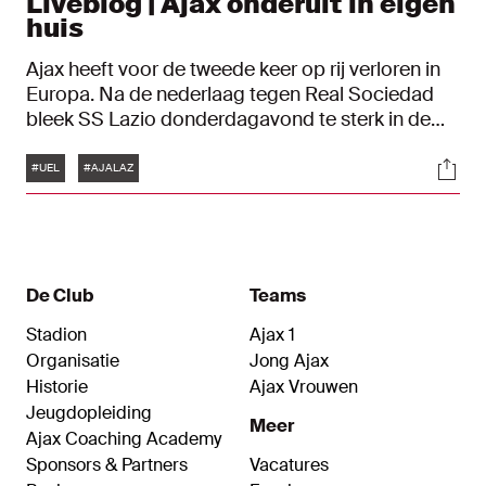
Liveblog | Ajax onderuit in eigen
huis
Ajax heeft voor de tweede keer op rij verloren in
Europa. Na de nederlaag tegen Real Sociedad
bleek SS Lazio donderdagavond te sterk in de
Johan Cruijff ArenA: 1-3. Via dit liveblog lees je
Tags
Soci
alles terug over het duel in de UEFA Europa
#UEL
#AJALAZ
League.
De Club
Teams
Stadion
Ajax 1
Organisatie
Jong Ajax
Historie
Ajax Vrouwen
Jeugdopleiding
Meer
Ajax Coaching Academy
Sponsors & Partners
Vacatures